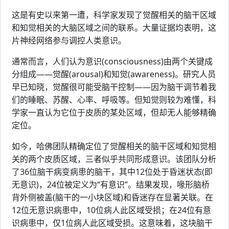
这是有史以来第一遭，科学家发现了觉醒相关的脑干区域
和知觉相关的大脑区域之间的联系。大量证据均表明，这
片神经网络参与调控人类意识。
通常而言，人们认为意识(consciousness)由两个关键成
分组成——觉醒(arousal)和知觉(awareness)。研究人员
早已知晓，觉醒很可能受脑干控制——因为脑干调节着我
们的睡眠、苏醒、心率、呼吸等。但知觉则较为难懂，科
学家一直认为它位于皮质的某处区域，但却无人能够精确
定位。
如今，哈佛团队精确定位了觉醒相关的脑干区域和知觉相
关的两个皮质区域，三者似乎共同形成意识。该团队分析
了36位脑干病变病患的脑干，其中12位处于昏迷状态(即
无意识)，24位被定义为“有意识”。结果发现，喙形脑桥
背外侧被盖(脑干的一小块区域)和昏迷存在显著关联。在
12位无意识病患中，10位病人此区域受损；在24位有意
识病患中，仅1位病人此区域受损。这意味着，这块脑干