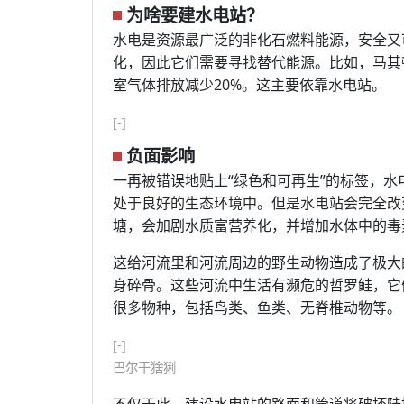
为啥要建水电站？
水电是资源最广泛的非化石燃料能源，安全又
化，因此它们需要寻找替代能源。比如，马其顿
室气体排放减少20%。这主要依靠水电站。
[-]
负面影响
一再被错误地贴上“绿色和可再生”的标签，水
处于良好的生态环境中。但是水电站会完全改
塘，会加剧水质富营养化，并增加水体中的毒
这给河流里和河流周边的野生动物造成了极大
身碎骨。这些河流中生活有濒危的哲罗鲑，它
很多物种，包括鸟类、鱼类、无脊椎动物等。
[-]
巴尔干猞猁