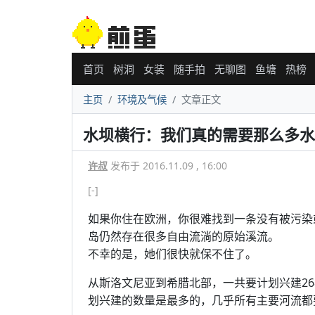
首页
树洞
女装
随手拍
无聊图
鱼塘
热榜
主页
环境及气候
文章正文
水坝横行：我们真的需要那么多水
许叔
发布于 2016.11.09 , 16:00
[-]
如果你住在欧洲，你很难找到一条没有被污染
岛仍然存在很多自由流淌的原始溪流。
不幸的是，她们很快就保不住了。
从斯洛文尼亚到希腊北部，一共要计划兴建26
划兴建的数量是最多的，几乎所有主要河流都