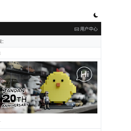
用户中心
告
广