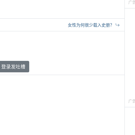
广
女性为何很少载入史册？
登录发吐槽
广