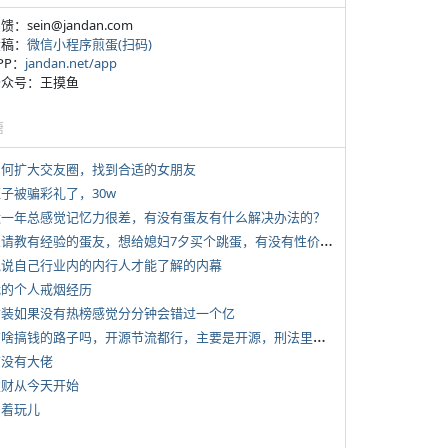
反馈：sein@jandan.com
投稿：
微信小程序煎蛋(扫码)
APP：
jandan.net/app
 公众号：王摸鱼
塘
 如何扩大交友圈，找到合适的女朋友
侄子被骗彩礼了，30w
 近一年总感觉记忆力很差，有没有蛋友有什么解决办法的？
*
想请教有经验的蛋友，想给媳妇7夕买个跳蛋，有没有性价比高的推荐
 说说自己行业内的内行人才能了解的内幕
 我的个人戒烟经历
 女装如果没有热榜感觉分分钟会错过一个亿
*
有啥搞钱的路子吗，开源节流都行，主要是开源，刑法里的咱不做
有没有大佬
 发财从今天开始
写着玩儿