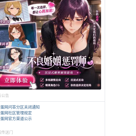
务公告
煎蛋网问答分区关闭通知
煎蛋网社区管理规定
煎蛋网官方渠道公示
蛋传送门