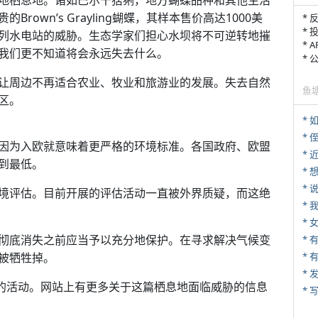
地栖息地。诸如巴尔干猞猁，地方蝴蝶品种和其他生活
own’s Grayling蝴蝶，其样本售价高达1000美
* 
* 
列水电站的威胁。生态学家们担心水坝将不可逆转地摧
* 
我们更不知道将会永远失去什么。
*
让周边不再适合农业、牧业和旅游业的发展。失去自然
鱼
区。
*
* 
因为入欧就意味着更严格的环境标准。各国政府、欧盟
*
到最低。
*
境评估。目前开展的评估活动一直被外界质疑，而这绝
*
*
彻底消失之前应当予以充分地保护。在寻求解决气候变
被牺牲掉。
* 
*
的活动。网站上有更多关于这篇栖息地面临威胁的信息
* 