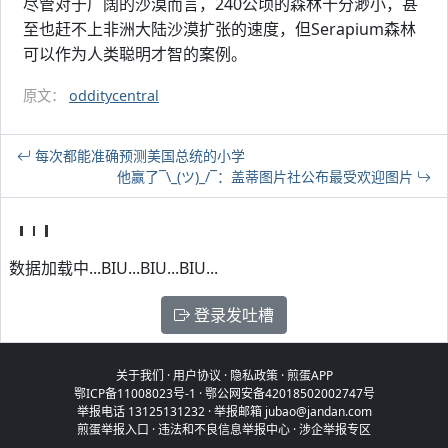
尽管对于广阔的沙漠而言，240公顷的森林十分渺小，甚
至也赶不上非洲大陆沙漠扩张的速度，但Serapium森林
可以作为人类聪明才智的案例。
原文：
odditycentral
每次都能准确预测美国总统的小学
他赢了¯\_(ツ)_/¯：盖蒂图片社公布最受欢迎图片
数据加载中...BIU...BIU...BIU...
登录发吐槽
关于我们
·
用户协议
·
隐私政策
·
煎蛋APP
鄂ICP备11008023号-1
·
鄂公网安备42018502002747号
举报电话 13125131232 · 举报邮箱 jubao@jandan.com
煎蛋举报入口
·
违法和不良信息举报中心
·
涉企举报专区