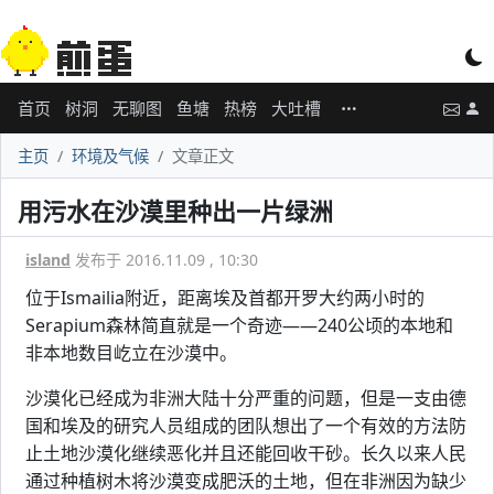
首页
树洞
无聊图
鱼塘
热榜
大吐槽
主页
环境及气候
文章正文
用污水在沙漠里种出一片绿洲
island
发布于 2016.11.09 , 10:30
位于Ismailia附近，距离埃及首都开罗大约两小时的
Serapium森林简直就是一个奇迹——240公顷的本地和
非本地数目屹立在沙漠中。
沙漠化已经成为非洲大陆十分严重的问题，但是一支由德
国和埃及的研究人员组成的团队想出了一个有效的方法防
止土地沙漠化继续恶化并且还能回收干砂。长久以来人民
通过种植树木将沙漠变成肥沃的土地，但在非洲因为缺少