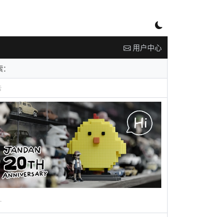
用户中心
告
广