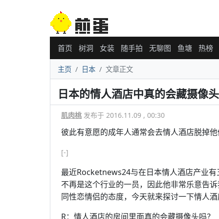
首页
树洞
女装
随手拍
无聊图
鱼塘
热榜
主页
日本
文章正文
日本的情人酒店中真的会藏摄像头
肌肉桃
发布于 2016.11.09 , 00:30
彼此有意愿的成年人通常会去情人酒店脱掉他
[-]
最近Rocketnews24与在日本情人酒店
不再是这个行业的一员，因此他非常乐意告诉
同性恋情侣的态度，今天就来探讨一下情人酒
R：情人酒店的房间里面真的会藏摄像头吗？