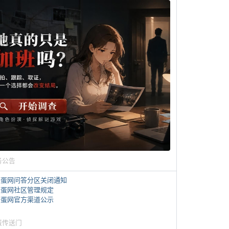
务公告
煎蛋网问答分区关闭通知
煎蛋网社区管理规定
煎蛋网官方渠道公示
蛋传送门