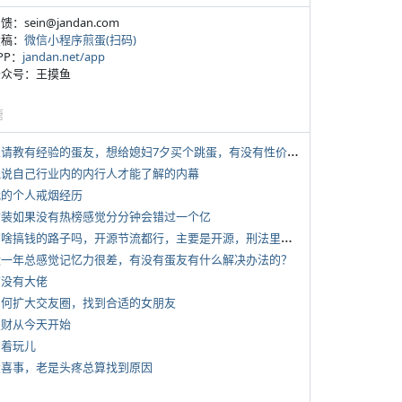
反馈：sein@jandan.com
投稿：
微信小程序煎蛋(扫码)
APP：
jandan.net/app
 公众号：王摸鱼
塘
*
想请教有经验的蛋友，想给媳妇7夕买个跳蛋，有没有性价比高的推荐
 说说自己行业内的内行人才能了解的内幕
 我的个人戒烟经历
 女装如果没有热榜感觉分分钟会错过一个亿
*
有啥搞钱的路子吗，开源节流都行，主要是开源，刑法里的咱不做
 近一年总感觉记忆力很差，有没有蛋友有什么解决办法的？
有没有大佬
 如何扩大交友圈，找到合适的女朋友
 发财从今天开始
写着玩儿
 大喜事，老是头疼总算找到原因