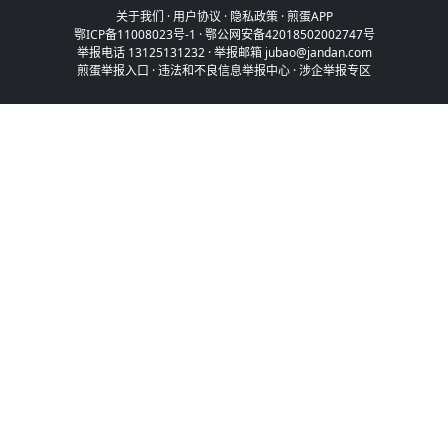
关于我们
·
用户协议
·
隐私政策
·
煎蛋APP
鄂ICP备11008023号-1
·
鄂公网安备42018502002747号
举报电话 13125131232 · 举报邮箱 jubao@jandan.com
煎蛋举报入口
·
违法和不良信息举报中心
·
涉企举报专区