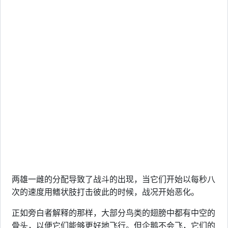
两雄一雌的分配导致了战斗的出现，当它们开始以每秒八
次的速度用鳍状肢打击彼此的时候，战况开始恶化。
正如旁白者解释的那样，大部分鸟类的翅膀中都有中空的
骨头，以便它们能够更好地飞行。但企鹅不会飞，它们的