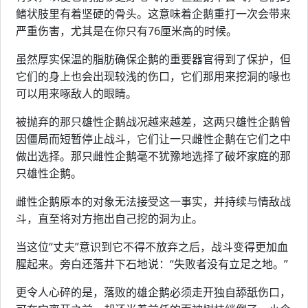
鳍状肢里有着坚硬的骨头。这意味着企鹅重打一次会带来
严重伤害，尤其是在你只有76厘米高的时候。
虽然厚实保温的脂肪确保企鹅的重要器官得到了保护，但
它们的身上也会出现较浅的伤口，它们那用来挖洞的喙也
可以用来啄敌人的眼睛。
被抛弃的那只雄性企鹅战况越来越差，这两只雄性企鹅曾
因僵局而短暂停止战斗，它们让一只雌性企鹅在它们之中
做出选择。那只雌性企鹅毫不犹豫地选择了破坏家庭的那
只雄性企鹅。
雌性企鹅原本的对象无法接受这一事实，并持续与情敌战
斗，直至将对方拖出自己挖的洞为止。
当这位“丈夫”意识到它不得不放弃之后，战斗变得更加血
腥起来。旁白还落井下石地说：“失败者没有立足之地。”
更令人心碎的是，落败的雄企鹅必须走开独自舔舐伤口，