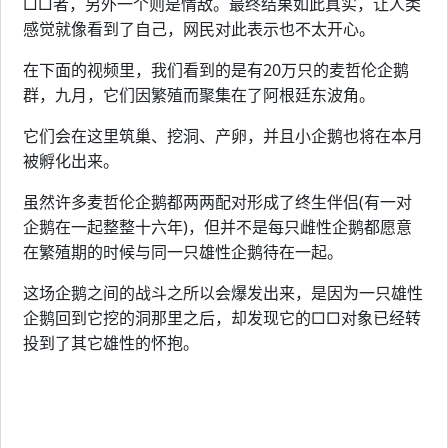
□□者，另外一个则是情敌。最终结果如此真实，让人类
感觉就像看到了自己，网民对此表示也不太开心。
在下面的视频里，我们看到的是有20万只的麦哲伦企鹅
群，九月，它们因繁殖而聚集在了阿根廷东波角。
它们会在这里筑巢、挖洞、产卵，并且小企鹅也将在本月
被孵化出来。
虽然许多麦哲伦企鹅都两两配对形成了终生伴侣(有一对
企鹅在一起整整十六年)，但并不是每只雌性企鹅都愿意
在繁殖期的时候与同一只雄性企鹅待在一起。
这场企鹅之间的战斗之所以会爆发出来，是因为一只雄性
企鹅回到它挖的洞那里之后，却发现它的□□对象已经转
投到了其它雄性的怀抱。