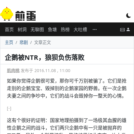
首页
树洞
无聊图
鱼塘
热榜
大吐槽
主页
悲剧
文章正文
企鹅被NTR，狼狈负伤落败
肌肉桃
发布于 2016.11.08 , 11:00
如果你觉得企鹅很可爱，那你可千万别被骗了。它们是抢
走别的企鹅宝宝、毁掉别的企鹅家园的野兽。在一次企鹅
夫妻之间的争吵中，它们的战斗会毁掉你一整天的心情。
[-]
这有个很好的证明：国家地理拍摄到了一场极其血腥的雄
性企鹅之间的战斗，它们两只企鹅中有一只是被抛弃的