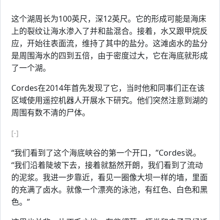
这个湖周长为100英尺，深12英尺。它的形成可能是海床
上的裂纹让海水渗入了并和盐混合。接着，水又跟甲烷反
应，开始往表面流，维持了其中的盐分。这滩卤水的盐分
是周围海水的四到五倍，由于密度过大，它在海底就形成
了一个湖。
Cordes在2014年首先发现了它，当时他和同事们正在该
区域使用遥控机器人开展水下研究。他们突然注意到湖的
周围有数不清的尸体。
[-]
“我们看到了这个海底峡谷的第一个开口，”Cordes说。
“我们沿着陡坡下去，接着就豁然开朗，我们看到了流动
的泥浆。我进一步靠近，看见一圈像大坝一样的墙，里面
的充满了卤水。就像一个漂亮的泳池，有红色、白色和黑
色。”