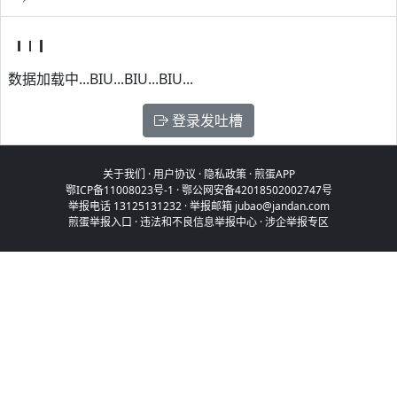
数据加载中...BIU...BIU...BIU...
登录发吐槽
关于我们
·
用户协议
·
隐私政策
·
煎蛋APP
鄂ICP备11008023号-1
·
鄂公网安备42018502002747号
举报电话 13125131232 · 举报邮箱 jubao@jandan.com
煎蛋举报入口
·
违法和不良信息举报中心
·
涉企举报专区