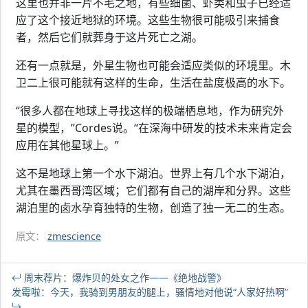
这里也并非一片不毛之地，有些细菌、虾类和虫子已经适
应了这个接近地狱的环境。这些生物很可能吸引来捕食
者，然后它们就葬身于这片死亡之湖。
还有一点就是，外星生物也可能会适应类似的环境里。木
卫二上很可能就有这样的生命，生活在盐度极高的水下。
“很多人都在地球上寻找这样的极端栖息地，作为研究外
星的模型，”Cordes说。“在深海中研发的技术未来肯定会
应用在其他星球上。”
这不是地球上第一个水下湖泊。世界上有几个水下湖泊，
尤其在墨西哥湾区域；它们都有自己的湖岸和分界。这些
湖泊里的卤水孕育独特的生物，创造了独一无二的生态。
原文：
zmescience
周末荐片：爆炸贝的处女之作——《绝地战警》
发霉啦：今天，我骑到男朋友的腿上，骚情地对他说“人家好热啊”