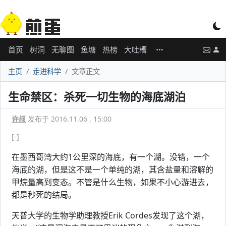
首页
树洞
无聊图
鱼塘
热榜
大吐槽
主页
走进科学
文章正文
生命禁区：杀死一切生物的海底湖泊
许叔
发布于 2016.11.06 , 15:00
[-]
在墨西哥湾大约1公里深的海底，有一个湖。没错，一个
海底的湖，但是这不是一个单纯的湖，其含盐量和溶解的
甲烷量高到变态。不管是什么生物，如果不小心游进去，
都是秒死的结局。
天普大学的生物学助理教授Erik Cordes发现了这个湖，