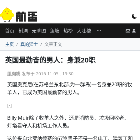
首页
树洞
无聊图
鱼塘
热榜
大吐槽
主页
真的猛士
文章正文
英国最勤奋的男人：身兼20职
肌肉桃
发布于 2016.11.05 , 19:30
英国奥克尼(在苏格兰东北部,为一群岛)一名身兼20职的牧
羊人，已成为英国最勤奋的男人。
[-]
Billy Muir除了牧羊人之外，还是消防员、垃圾回收者、
灯塔看守人和机场工作人员。
这位来自北罗纳德赛的67岁男子还是一名电工、建筑工和