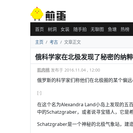
首页
树洞
女装
随手拍
无聊图
鱼塘
热榜
主页
考古
文章正文
俄科学家在北极发现了秘密的纳粹
肌肉桃
发布于 2016.11.04 , 12:00
俄罗斯的科学家们称他们在北极圈的某个偏远
[-]
在这个名为Alexandra Land小岛上发
中的Schatzgraber，或者说寻宝猎人，
Schatzgraber是一个神秘的北极气象站，