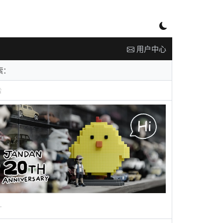
用户中心
告
广