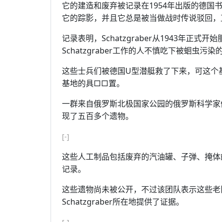
它的建造和废弃被记录在1954年出版的德国书籍We
它的踪影，并且它总是被当做战时传说驳回，
记录表明，Schatzgraber从1943年正
Schatzgraber工作的人不慎吃下被蛔虫
这些士兵们被德国U型潜艇救了下来，可这个
基地的具□□置。
一群来自俄罗斯北极国家公园的俄罗斯科学家们，在
现了五百多个遗物。
[-]
这些人工制品包括废弃的汽油罐、子弹、掩体
记录。
这些遗物尚未被公开，不过该团队表示这些老
Schatzgraber所在地提供了证据。