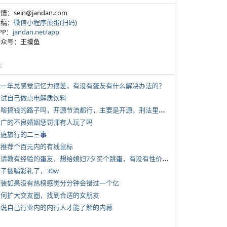
反馈：sein@jandan.com
投稿：
微信小程序煎蛋(扫码)
APP：
jandan.net/app
 公众号：王摸鱼
塘
 近一年总感觉记忆力很差，有没有蛋友有什么解决办法的？
 尝试自己做点电解质饮料
*
有啥搞钱的路子吗，开源节流都行，主要是开源，刑法里的咱不做
 推广的不良婚姻惩罚师有人玩了吗
 家庭旅行的二三事
 求推荐个百元内的有线鼠标
*
想请教有经验的蛋友，想给媳妇7夕买个跳蛋，有没有性价比高的推荐
侄子被骗彩礼了，30w
 女装如果没有热榜感觉分分钟会错过一个亿
 如何扩大交友圈，找到合适的女朋友
 说说自己行业内的内行人才能了解的内幕