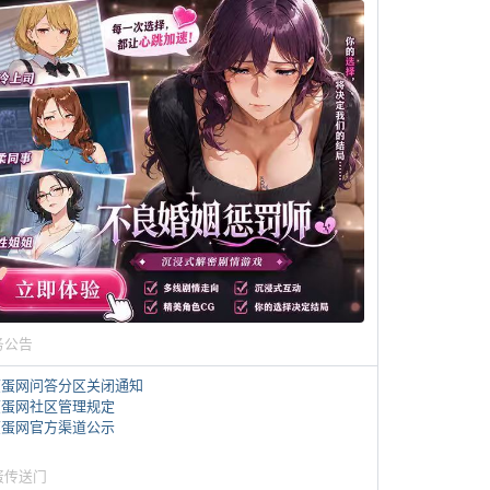
务公告
煎蛋网问答分区关闭通知
煎蛋网社区管理规定
煎蛋网官方渠道公示
蛋传送门