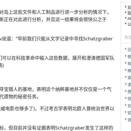
* 
对岛上这些文件和人工制品进行进一步分析的情况下，
* 
* 
斯正在对此进行分析，并且这一结果将会很快公之于
*
鱼
ov说道：“早前我们只能从文字记录中寻找Schatzgraber
*
*
“现在我们可以在科技革命中输入这些数据，展开和澄清德国军队
)
*
*
*
寻宝猎人的基地，表明这个纳粹基地并不仅仅是一个气
代遗物的秘密任务。
* 
*
漫威电影也够多了)，不过考古学表明北欧人曾统治世界以
*
*
但目前并没有证据表明Schatzgraber发生了这样的