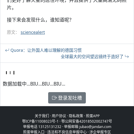
们更好了解火星的居住环境，并且提供了大量高清无码照
片。
接下来会发现什么，谁知道呢？
原文：
sciencealert
Quora：让外国人难以理解的德国习惯
全球最大的空间望远镜终于造好了
数据加载中...BIU...BIU...BIU...
登录发吐槽
关于我们
·
用户协议
·
隐私政策
·
煎蛋APP
鄂ICP备11008023号-1
·
鄂公网安备42018502002747号
举报电话 13125131232 · 举报邮箱 jubao@jandan.com
煎蛋举报入口
·
违法和不良信息举报中心
·
涉企举报专区