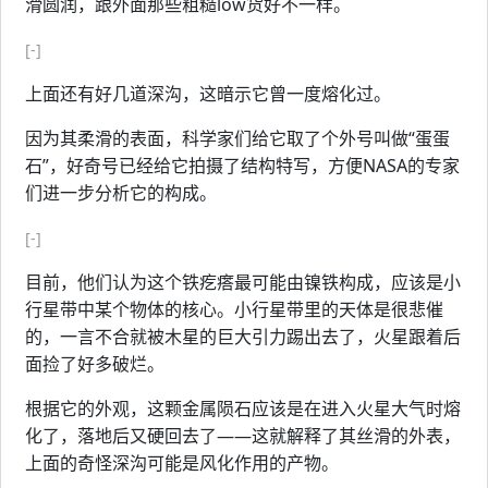
滑圆润，跟外面那些粗糙low货好不一样。
[-]
上面还有好几道深沟，这暗示它曾一度熔化过。
因为其柔滑的表面，科学家们给它取了个外号叫做“蛋蛋
石”，好奇号已经给它拍摄了结构特写，方便NASA的专家
们进一步分析它的构成。
[-]
目前，他们认为这个铁疙瘩最可能由镍铁构成，应该是小
行星带中某个物体的核心。小行星带里的天体是很悲催
的，一言不合就被木星的巨大引力踢出去了，火星跟着后
面捡了好多破烂。
根据它的外观，这颗金属陨石应该是在进入火星大气时熔
化了，落地后又硬回去了——这就解释了其丝滑的外表，
上面的奇怪深沟可能是风化作用的产物。