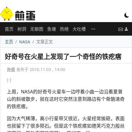
首页
树洞
无聊图
鱼塘
热榜
大吐槽
主页
NASA
文章正文
好奇号在火星上发现了一个奇怪的铁疙瘩
许叔
发布于 2016.11.03 , 14:00
[-]
上周，NASA的好奇号火星车一边哼着小曲一边沿着夏普
山的斜坡散步，就在这时它突然注意到路边有个骨骼清奇
的铁疙瘩。
因为大气稀薄，离小行星带又很近，火星经常挨砸，表面
也就留下了很多陨石。但是这个铁疙瘩如德芙巧克力般丝