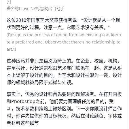
[-]
著名的I love NY标志就出自他手
这位2010年国家艺术奖章获得者说：“设计就是从一个现
状到更好的过程。注意一点，它跟艺术没有关系。”
(Design is the process of going from an existing condition
to a preferred one. Observe that there’s no relationship to
art.”)
这种困惑并非只是语义范畴上的。在企业、校园、机构、
甚至报社，设计通常都跟艺术部门联系在一起。这是从根
本上误解了设计的目的。当艺术和设计被混为一谈，设计
师的领域就被局限于式样与外观。
事实上，优秀的设计师首先要是问题解决者。在打开画板
和Photoshop之前，他们要力图理解任务的目的，受
众，技术参数和策略上微妙区别。下一次你跟设计师合作
时，你得先提供你的目标概况，然后在讨论颜色、字体或
者材料这些细节