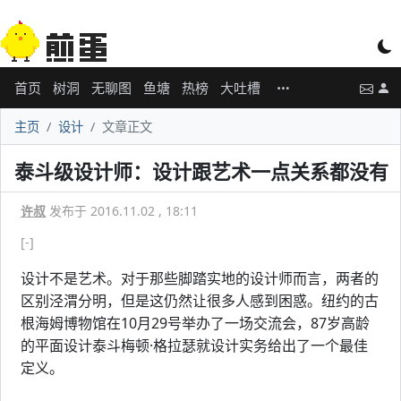
首页
树洞
无聊图
鱼塘
热榜
大吐槽
主页
设计
文章正文
泰斗级设计师：设计跟艺术一点关系都没有
许叔
发布于 2016.11.02 , 18:11
[-]
设计不是艺术。对于那些脚踏实地的设计师而言，两者的
区别泾渭分明，但是这仍然让很多人感到困惑。纽约的古
根海姆博物馆在10月29号举办了一场交流会，87岁高龄
的平面设计泰斗梅顿·格拉瑟就设计实务给出了一个最佳
定义。