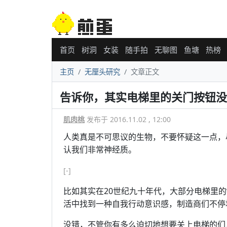
首页
树洞
女装
随手拍
无聊图
鱼塘
热榜
主页
无厘头研究
文章正文
告诉你，其实电梯里的关门按钮没
肌肉桃
发布于 2016.11.02 , 12:00
人类真是不可思议的生物，不要怀疑这一点，
认我们非常神经质。
[-]
比如其实在20世纪九十年代，大部分电梯里的
活中找到一种自我行动意识感，制造商们不停
没错，不管你有多么迫切地想要关上电梯的们