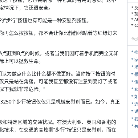
以按这个按钮，它也会给你一种它真的有用的感觉。这不
定情况下，它还很安全。
* 
* 
* 
的“步行”按钮也有可能是一种安慰剂按钮。
*
你再怎么按按钮，都不会让你比静静地站着等红绿灯来
鱼
*
A点赶到B点的时候，或者当我们因盯着手机而完全无知
*
际上可以拯救生命。
*
“人们认为做点什么比什么都不做更好。当你按下按钮的时
仅只是站在角落，可能我甚至都没有注意到变灯了或者
* 
况下我就非常危险。”
*
*
的3250个步行按钮仅仅只是机械安慰剂而已。如今，真正
*
*
*
间段和特定区域的交通状况。在澳大利亚、英国和香港的
化技术，在交通的高峰期“步行”按钮只是安慰剂，而在