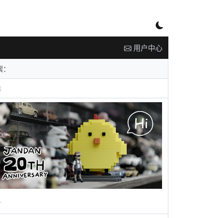
用户中心
告
广