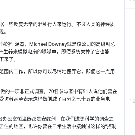
广
据一些反复无常的混乱行人来运行。不过人类的神经质
现。
的恒温器，Michael Downey就是该公司的高级副总
声产生器来模拟电扇的嗡嗡声，即便系统关掉了它也能
下来了。
范围内工作，所以你可以尽情地摆弄它，即便它一点用
年做的一项非正式调查，70名参与者中有51人说他们曾在
受访者甚至表示这样做削减了百分之七十五的业务电
广
或者办公室恒温器都是安慰剂，在我们进更科学的调查之
居住的地区，也许你曾在日常生活中接触过这样的“控制