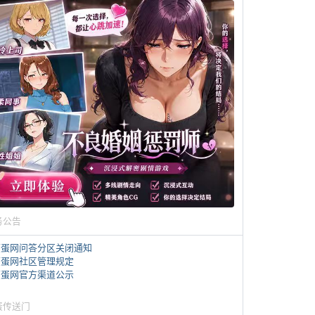
务公告
煎蛋网问答分区关闭通知
煎蛋网社区管理规定
煎蛋网官方渠道公示
蛋传送门