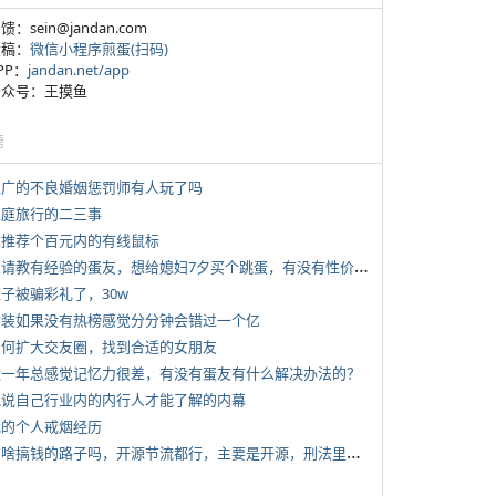
反馈：sein@jandan.com
投稿：
微信小程序煎蛋(扫码)
APP：
jandan.net/app
 公众号：王摸鱼
塘
 推广的不良婚姻惩罚师有人玩了吗
 家庭旅行的二三事
 求推荐个百元内的有线鼠标
*
想请教有经验的蛋友，想给媳妇7夕买个跳蛋，有没有性价比高的推荐
侄子被骗彩礼了，30w
 女装如果没有热榜感觉分分钟会错过一个亿
 如何扩大交友圈，找到合适的女朋友
 近一年总感觉记忆力很差，有没有蛋友有什么解决办法的？
 说说自己行业内的内行人才能了解的内幕
 我的个人戒烟经历
*
有啥搞钱的路子吗，开源节流都行，主要是开源，刑法里的咱不做