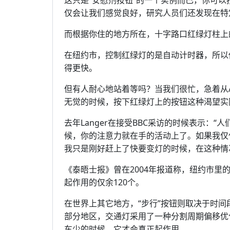
这只是“安慰剂按钮”的一个实例而已，你可
仅会让我们感觉良好，研究人员们还发现在特
而根据你住的地方所在，十字路口红绿灯柱上
在纽约市，控制红绿灯的是自动计时器，所以
得更快。
但有人耐心地站着等吗？当我们很忙，急着从
无觉的时候，按下红绿灯上的按钮这种渴望实
去年Langer在接受BBC采访的时候表示：
候，你的注意力就在手的活动上了。如果我仅
我只是刚好赶上了快要变灯的时候，在这种情
《泰晤士报》曾在2004年报道称，纽约市里
起作用的仅余120个。
在世界上其它地方，“步行”按钮则取决于时
部分地区，交通灯采用了一种分割周期偏移优
车少的时候，它才会真正起作用。