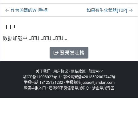
作为凶器的Wii手柄
如果有生化武器[10P]
数据加载中...BIU...BIU...BIU...
登录发吐槽
关于我们
·
用户协议
·
隐私政策
·
煎蛋APP
鄂ICP备11008023号-1
·
鄂公网安备42018502002747号
举报电话 13125131232 · 举报邮箱 jubao@jandan.com
煎蛋举报入口
·
违法和不良信息举报中心
·
涉企举报专区