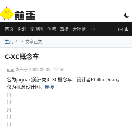
首页
树洞
无聊图
鱼塘
热榜
大吐槽
主页
文章正文
C-XC概念车
oioi
发布于 2009.02.05 , 14:50
名为jaguar(美洲虎)C-XC概念车，设计者Phillip Dean。
仅为概念设计图。
连接
[-]
[-]
[-]
[-]
[-]