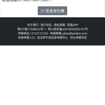
登录发吐槽
关于我们
·
用户协议
·
隐私政策
·
煎蛋APP
鄂ICP备11008023号-1
·
鄂公网安备42018502002747号
举报电话 13125131232 · 举报邮箱 jubao@jandan.com
煎蛋举报入口
·
违法和不良信息举报中心
·
涉企举报专区