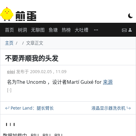
首页
树洞
无聊图
鱼塘
热榜
大吐槽
主页
文章正文
不要弄顺我的头发
oioi
发布于 2009.02.05 , 11:09
名为The Uncomb ，设计者Martí Guixé for
来源
[-]
Peter Land：腿长臂长
液晶显示器洗衣机
数据加载中...BIU...BIU...BIU...