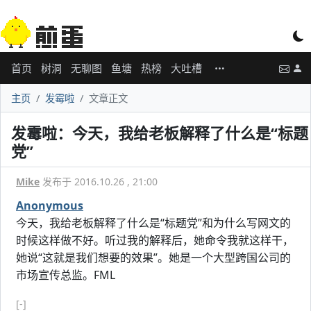
首页
树洞
无聊图
鱼塘
热榜
大吐槽
主页
发霉啦
文章正文
发霉啦：今天，我给老板解释了什么是“标题
党”
Mike
发布于 2016.10.26 , 21:00
Anonymous
今天，我给老板解释了什么是“标题党”和为什么写网文的
时候这样做不好。听过我的解释后，她命令我就这样干，
她说“这就是我们想要的效果”。她是一个大型跨国公司的
市场宣传总监。FML
[-]