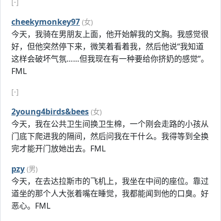
[-]
cheekymonkey97
(女)
今天，我骑在男朋友上面，他开始解我的文胸。我感觉很
好，但他突然停下来，微笑着看着我，然后他说“我知道
这样会破坏气氛……但我现在有一种要给你挤奶的感觉”。
FML
[-]
2young4birds&bees
(女)
今天，我在公共卫生间换卫生棉，一个刚会走路的小孩从
门底下爬进我的隔间，然后问我在干什么。我得等到全换
完才能开门放她出去。FML
pzy
(男)
今天，在去达拉斯市的飞机上，我坐在中间的座位。靠过
道坐的那个人大张着嘴在睡觉，我都能闻到他的口臭。好
恶心。FML