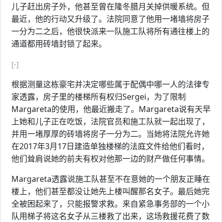
儿子赶出房子外，他甚至曾在隆冬腊月关掉供暖系统。但
最近，他的行动又升级了。法院同意了他用一堵墙将房子
一分为二之后，他很快派来一队施工队将所有通往楼上的
通道都用砖墙封锁了起来。
[-]
根据测量这栋豪宅并决定哪些属于配偶中哪一人的法律专
家透露，房子里的楼梯所有权归Sergei，为了限制
Margareta的使用，他最近搬走了。Margareta说有天早
上她和儿子正在吃饭，法院官员和施工队就一起出现了，
并用一堵厚厚的砖墙将房子一分为二。当她将法院允许她
在2017年3月17日建造单独楼梯的法庭文件给他们看时，
他们耸肩说她的前夫有权对他那一边的财产做任何事情。
Margareta透露说施工队甚至不在意她的一个朋友正睡在
楼上，他们甚至都没让她先上楼叫醒那名女子。最后她完
全被困起来了，只能报警求救。来自紧急事务部的一个小
队用梯子将这名女子从三楼救了出来，这场救援花费了数