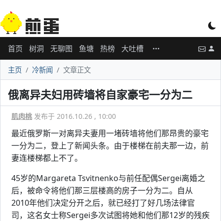
首页
树洞
无聊图
鱼塘
热榜
大吐槽
主页
冷新闻
文章正文
俄离异夫妇用砖墙将自家豪宅一分为二
肌肉桃
发布于 2016.10.26 , 10:00
最近俄罗斯一对离异夫妻用一堵砖墙将他们那昂贵的豪宅
一分为二，登上了新闻头条。由于楼梯在前夫那一边，前
妻连楼梯都上不了。
45岁的Margareta Tsvitnenko与前任配偶Sergei离婚之
后，被命令将他们那三层楼高的房子一分为二。自从
2010年他们决定分开之后，就已经打了好几场法律官
司，这名女士称Sergei多次试图将她和他们那12岁的残疾