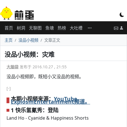
首页
树洞
无聊图
鱼塘
热榜
大吐槽
主页
没品小视频
文章正文
没品小视频：灾难
大脑袋
发布于 2016.10.27 , 21:55
没品小视频即，既短小又没品的视频。
[-]
本期小视频来源：
YouTube
ExplosmEntertainment频道。
1 快乐氢氰秀：登陆
Land Ho - Cyanide & Happiness Shorts