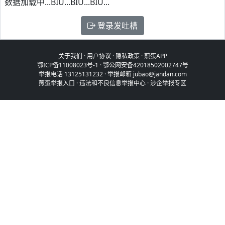
数据加载中...BIU...BIU...BIU...
登录发吐槽
关于我们
·
用户协议
·
隐私政策
·
煎蛋APP
鄂ICP备11008023号-1
·
鄂公网安备42018502002747号
举报电话 13125131232 · 举报邮箱 jubao@jandan.com
煎蛋举报入口
·
违法和不良信息举报中心
·
涉企举报专区