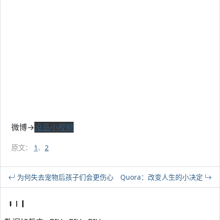
微博→
没品小视频
原文：
1
、
2
为何失去宠物后孩子们会更伤心
Quora：改变人生的小决定