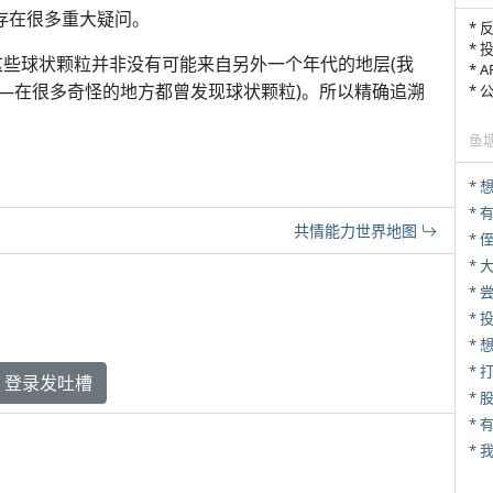
仍存在很多重大疑问。
* 
* 
这些球状颗粒并非没有可能来自另外一个年代的地层(我
* 
—在很多奇怪的地方都曾发现球状颗粒)。所以精确追溯
*
鱼
*
共情能力世界地图
* 
*
*
* 
登录发吐槽
*
* 