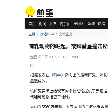
首页
树洞
女装
随手拍
无聊图
鱼塘
热榜
主页
走进科学
文章正文
哺乳动物的崛起，或拜彗星撞击所
许叔
发布于 2016.10.17 , 13:00
[-]
根据发表在
《科学》
杂志上的最新研究，哺乳
星造成的。
该研究实际上给现有的争议理论提供了新证据
代哺乳动物接管了地球。
大约在5560万年前，大气层中的二氧化碳含量显