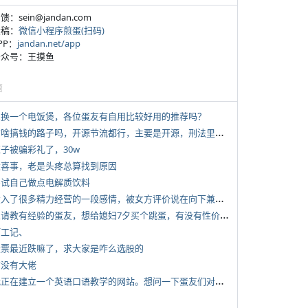
反馈：sein@jandan.com
投稿：
微信小程序煎蛋(扫码)
APP：
jandan.net/app
 公众号：王摸鱼
塘
 想换一个电饭煲，各位蛋友有自用比较好用的推荐吗？
*
有啥搞钱的路子吗，开源节流都行，主要是开源，刑法里的咱不做
侄子被骗彩礼了，30w
 大喜事，老是头疼总算找到原因
 尝试自己做点电解质饮料
*
投入了很多精力经营的一段感情，被女方评价说在向下兼容我，感觉有点破防
*
想请教有经验的蛋友，想给媳妇7夕买个跳蛋，有没有性价比高的推荐
打工记、
 股票最近跌嘛了，求大家是咋么选股的
有没有大佬
*
我正在建立一个英语口语教学的网站。想问一下蛋友们对这类教学机构或网站的痛点。