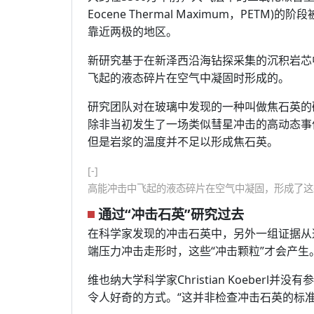
Eocene Thermal Maximum，PE
靠近两极的地区。
新研究基于在新泽西沿海钻探采集的沉积岩芯
飞起的液态碎片在空气中凝固时形成的。
研究团队对在玻璃中发现的一种叫做焦石英的
除非当初发生了一场类似彗星冲击的高动态事
但是岩浆的温度并不足以形成焦石英。
[-]
高能冲击中飞起的液态碎片在空气中凝固，形成了这
通过“冲击石英”研究过去
在科学家发现的冲击石英中，另外一组证据从
端压力冲击走形时，这些“冲击颗粒”才会产
维也纳大学科学家Christian Koeber
令人好奇的方式。“这并非检查冲击石英的标