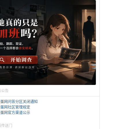
务公告
煎蛋网问答分区关闭通知
煎蛋网社区管理规定
煎蛋网官方渠道公示
蛋传送门