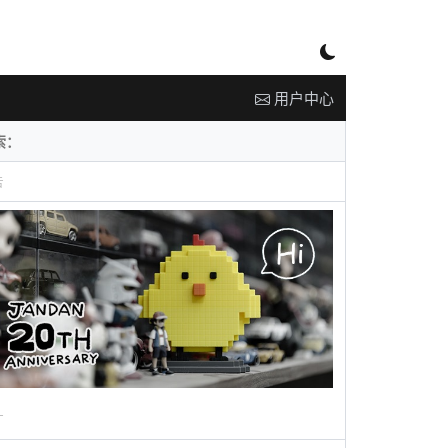
用户中心
告
广