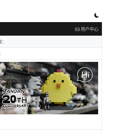
用户中心
告
广