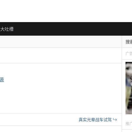
大吐槽
广
源
真实光晕战车试驾
推