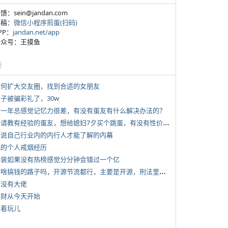
反馈：sein@jandan.com
投稿：
微信小程序煎蛋(扫码)
APP：
jandan.net/app
 公众号：王摸鱼
塘
 如何扩大交友圈，找到合适的女朋友
侄子被骗彩礼了，30w
 近一年总感觉记忆力很差，有没有蛋友有什么解决办法的？
*
想请教有经验的蛋友，想给媳妇7夕买个跳蛋，有没有性价比高的推荐
 说说自己行业内的内行人才能了解的内幕
 我的个人戒烟经历
 女装如果没有热榜感觉分分钟会错过一个亿
*
有啥搞钱的路子吗，开源节流都行，主要是开源，刑法里的咱不做
有没有大佬
 发财从今天开始
写着玩儿