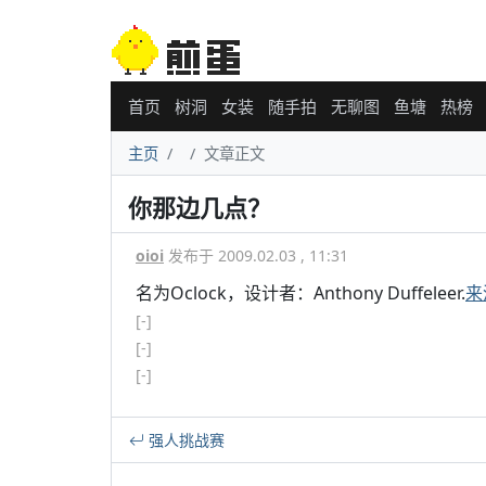
首页
树洞
女装
随手拍
无聊图
鱼塘
热榜
主页
文章正文
你那边几点？
oioi
发布于 2009.02.03 , 11:31
名为Oclock，设计者：Anthony Duffeleer.
来
[-]
[-]
[-]
强人挑战赛