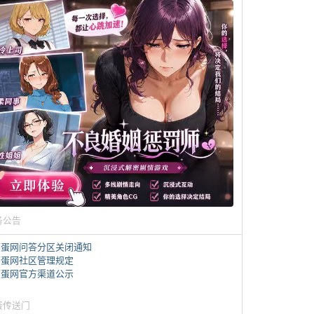
务公告
煎蛋网问答分区关闭通知
煎蛋网社区管理规定
煎蛋网官方渠道公示
蛋传送门