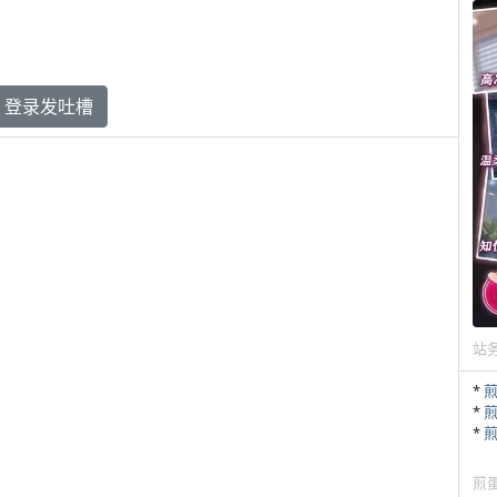
登录发吐槽
站
*
*
*
煎