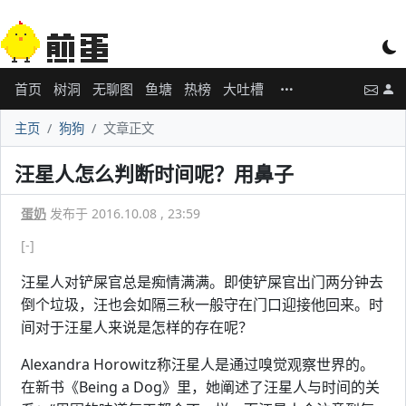
首页
树洞
无聊图
鱼塘
热榜
大吐槽
主页
狗狗
文章正文
汪星人怎么判断时间呢？用鼻子
蛋奶
发布于 2016.10.08 , 23:59
[-]
汪星人对铲屎官总是痴情满满。即使铲屎官出门两分钟去
倒个垃圾，汪也会如隔三秋一般守在门口迎接他回来。时
间对于汪星人来说是怎样的存在呢？
Alexandra Horowitz称汪星人是通过嗅觉观察世界的。
在新书《Being a Dog》里，她阐述了汪星人与时间的关