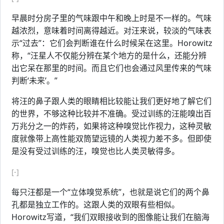
早晨时分房子里的气味跟中午和晚上时是不一样的。气味
越浓烈，意味着时间离得越近。对汪来说，较淡的气味表
示“过去”：它们会判断谁在什么时候呆在这里。Horowitz
称，“汪星人不仅能分辨在某个地方的是什么，还能分辨
出它呆在那里的时间。而且它们也会通过风里传来的气味
判断‘未来’。”
将汪的鼻子跟人类的眼睛相比较能让我们更好地了解它们
的世界，不够这种比较并不准确。受过训练的汪能嗅出百
万兆分之一的炸药，如果将这种嗅觉比作视力，这种灵敏
度就像带上高性能双筒望远镜的人类视力差不多。但即使
是没有受过训练的汪，嗅觉也比人类灵敏得多。
[-]
每只汪都是一个“立体嗅觉系统”，也就是说它们的两个鼻
孔都是独立工作的。这跟人类的双眼有些相似。
Horowitz写道，“我们双眼接收到的图像能让我们在脑海