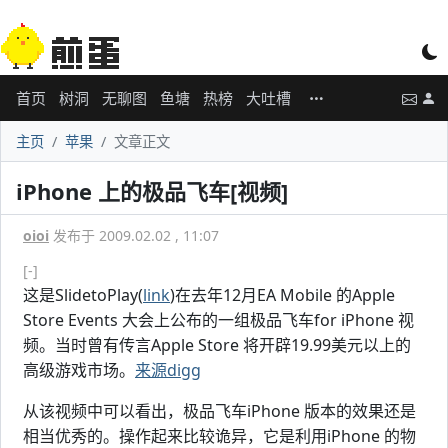
首页
树洞
无聊图
鱼塘
热榜
大吐槽
主页
苹果
文章正文
iPhone 上的极品飞车[视频]
oioi
发布于 2009.02.02 , 11:07
[-]
这是SlidetoPlay(
link
)在去年12月EA Mobile 的Apple
Store Events 大会上公布的一组极品飞车for iPhone 视
频。当时曾有传言Apple Store 将开辟19.99美元以上的
高级游戏市场。
来源digg
从该视频中可以看出，极品飞车iPhone 版本的效果还是
相当优秀的。操作起来比较诡异，它是利用iPhone 的物