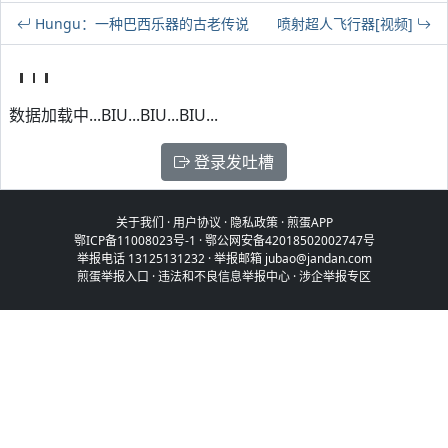
Hungu：一种巴西乐器的古老传说
喷射超人飞行器[视频]
数据加载中...BIU...BIU...BIU...
登录发吐槽
关于我们
·
用户协议
·
隐私政策
·
煎蛋APP
鄂ICP备11008023号-1
·
鄂公网安备42018502002747号
举报电话 13125131232 · 举报邮箱 jubao@jandan.com
煎蛋举报入口
·
违法和不良信息举报中心
·
涉企举报专区