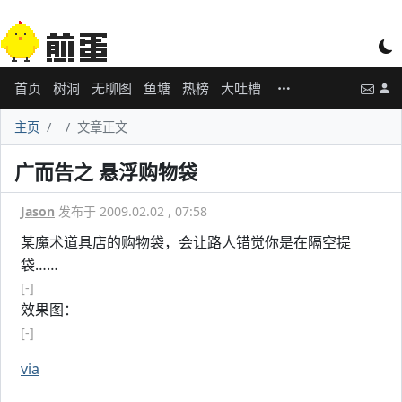
首页
树洞
无聊图
鱼塘
热榜
大吐槽
主页
文章正文
广而告之 悬浮购物袋
Jason
发布于 2009.02.02 , 07:58
某魔术道具店的购物袋，会让路人错觉你是在隔空提
袋……
[-]
效果图：
[-]
via