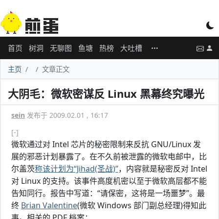
首页
树洞
无聊图
鱼塘
热榜
大吐槽
主页
文章正文
大阴毛：微软密谋反 Linux 黑幕终究曝光
sein
发布于 2009.02.01 , 16:17
[-]
微软通过对 Intel 芯片的秘密限制来反抗 GNU/Linux 发
展的邪恶计划暴露了。在不久前被泄露的微软电邮中，比
尔盖茨
称该计划为“Jihad(圣战)”
，内容就是秘密反对 Intel
对 Linux 的支持。该事件高度机密以至于微软高层都不能
告知同行。报告中写道：“请保密，这将是一场噩梦”。最
终
Brian Valentine
(微软 Windows 部门副总经理)得知此
事。相关的 PDF 档案：