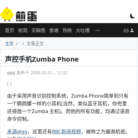
首页
树洞
无聊图
鱼塘
热榜
大吐槽
主页
文章正文
声控手机Zumba Phone
oioi
发布于 2009.02.01 , 12:32
[-]
由于采用声音识别控制系统，Zumba Phone简单到只有
一个鹦鹉螺一样的小耳机(当然，类似蓝牙耳机，你兜里
还得放一个Zumba 主机)。而他的所有功能，均通过语音
命令控制。
来源digg
，这里还有
BBC新闻视频
，被称之为最高机密。