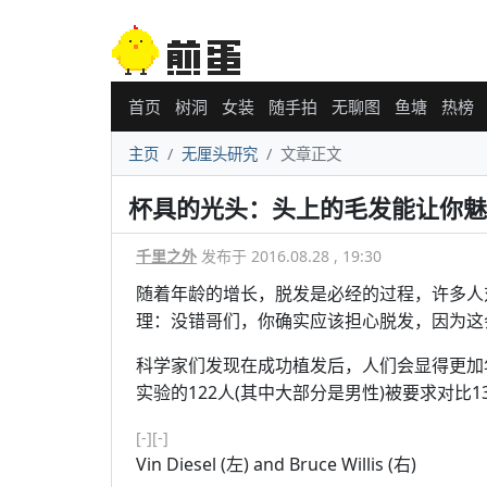
首页
树洞
女装
随手拍
无聊图
鱼塘
热榜
主页
无厘头研究
文章正文
杯具的光头：头上的毛发能让你魅
千里之外
发布于 2016.08.28 , 19:30
随着年龄的增长，脱发是必经的过程，许多人
理：没错哥们，你确实应该担心脱发，因为这
科学家们发现在成功植发后，人们会显得更加
实验的122人(其中大部分是男性)被要求对比
[-]
[-]
Vin Diesel (左) and Bruce Willis (右)