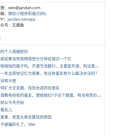
反馈：sein@jandan.com
投稿：
微信小程序煎蛋(扫码)
APP：
jandan.net/app
 公众号：王摸鱼
塘
 我的个人戒烟经历
 女装如果没有热榜感觉分分钟会错过一个亿
*
有啥搞钱的路子吗，开源节流都行，主要是开源，刑法里的咱不做
 近一年总感觉记忆力很差，有没有蛋友有什么解决办法的？
有没有大佬
 如何扩大交友圈，找到合适的女朋友
*
想请教有经验的蛋友，想给媳妇7夕买个跳蛋，有没有性价比高的推荐
 发财从今天开始
写着玩儿
 大喜事，老是头疼总算找到原因
侄子被骗彩礼了，30w