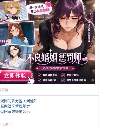
务公告
煎蛋网问答分区关闭通知
煎蛋网社区管理规定
煎蛋网官方渠道公示
蛋传送门