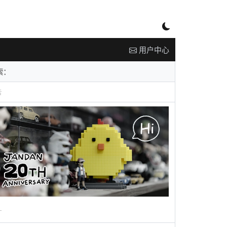
用户中心
告
广