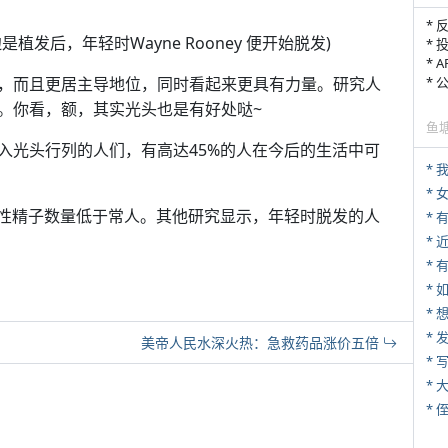
* 
是植发后，年轻时Wayne Rooney 便开始脱发)
* 
* 
，而且更居主导地位，同时看起来更具有力量。研究人
*
。你看，额，其实光头也是有好处哒~
鱼
入光头行列的人们，有高达45%的人在今后的生活中可
*
*
男性精子数量低于常人。其他研究显示，年轻时脱发的人
*
* 
*
*
美帝人民水深火热：急救药品涨价五倍
* 
*
* 