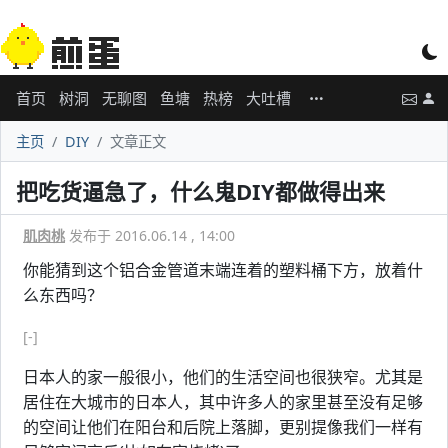
首页
树洞
无聊图
鱼塘
热榜
大吐槽
主页
DIY
文章正文
把吃货逼急了，什么鬼DIY都做得出来
肌肉桃
发布于 2016.06.14 , 14:00
你能猜到这个铝合金管道末端连着的塑料桶下方，放着什
么东西吗？
[-]
日本人的家一般很小，他们的生活空间也很狭窄。尤其是
居住在大城市的日本人，其中许多人的家里甚至没有足够
的空间让他们在阳台和后院上落脚，更别提像我们一样有