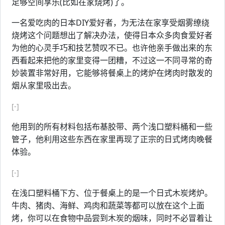
足够空间享乐(比如在家烧烤)了。
一名爱吃肉的日本DIY爱好者，为无法在家享受烟雾缭绕
烧烤这个问题想出了解决办法，使得日本众多肉食爱好者
为他的心灵手巧和技艺赞叹不已。也许他亲手做出来的东
西看起来把他的家里变得一团糟，不过这一不同寻常的奇
妙装置非常好用，它能够将餐桌上的烤炉在烤肉时散发的
烟从家里吸出去。
[-]
他用到的所有材料包括布基胶带、两个浅口塑料桶和一些
管子，他利用这些东西在家里再现了正宗的日式烤肉晚餐
体验。
[-]
在浅口塑料桶下方、位于餐桌上的是一个日式木炭烤炉。
牛肉、猪肉、海鲜、鸡肉和蔬菜等都可以放在这个上面
烤，你可以在食物中品尝到木炭的烟味，同时不必冒着让