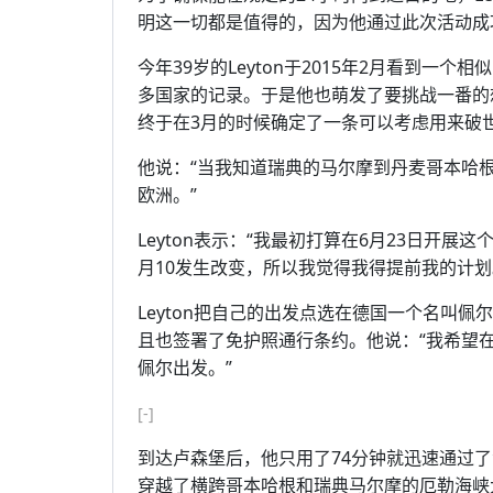
明这一切都是值得的，因为他通过此次活动成功
今年39岁的Leyton于2015年2月看到
多国家的记录。于是他也萌发了要挑战一番的
终于在3月的时候确定了一条可以考虑用来破
他说：“当我知道瑞典的马尔摩到丹麦哥本哈根
欧洲。”
Leyton表示：“我最初打算在6月23日开
月10发生改变，所以我觉得我得提前我的计划
Leyton把自己的出发点选在德国一个名叫
且也签署了免护照通行条约。他说：“我希望
佩尔出发。”
[-]
到达卢森堡后，他只用了74分钟就迅速通过
穿越了横跨哥本哈根和瑞典马尔摩的厄勒海峡