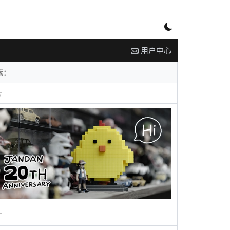
用户中心
告
广