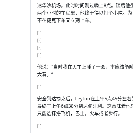
达华沙机场。此时时间刚过晚上8点。随后他
两个小时的车程里，他终于得以打个小盹。为了
不在捷克下车又立刻上车。
[-]
[-]
[-]
[-]
他说：“当时我在火车上睡了一会，本应该能
大着。”
[-]
安全到达捷克后，Leyton在上午5点45分
最终于上午6点38分到达匈牙利。这意味着他
只能选择搭飞机，巴士，火车或者步行。
[-]