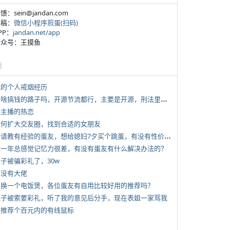
反馈：sein@jandan.com
投稿：
微信小程序煎蛋(扫码)
APP：
jandan.net/app
 公众号：王摸鱼
塘
 我的个人戒烟经历
*
有啥搞钱的路子吗，开源节流都行，主要是开源，刑法里的咱不做
女主播的热恋
 如何扩大交友圈，找到合适的女朋友
*
想请教有经验的蛋友，想给媳妇7夕买个跳蛋，有没有性价比高的推荐
 近一年总感觉记忆力很差，有没有蛋友有什么解决办法的？
侄子被骗彩礼了，30w
有没有大佬
 想换一个电饭煲，各位蛋友有自用比较好用的推荐吗？
 侄子被索要彩礼，听了我的意见后分手，现在表姐一家骂我
 求推荐个百元内的有线鼠标