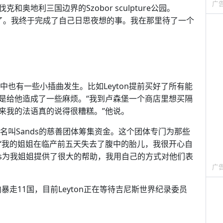
广
奥地利三国边界的Szobor sculpture公园。
泪奔了。我终于完成了自己日思夜想的事。我在那里待了一个
途中也有一些小插曲发生。比如Leyton提前买好了所有能
是给他造成了一些麻烦。“我到卢森堡一个商店里想买隔
来我的法语真的说得很糟糕。”他说。
个名叫Sands的慈善团体筹集资金。这个团体专门为那些
“我的姐姐在临产前五天失去了腹中的胎儿，我很开心自
ands为我姐姐提供了很大的帮助，我用自己的方式对他们表
广
暴走11国，目前Leyton正在等待吉尼斯世界纪录委员