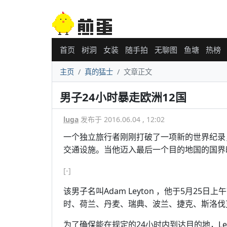
首页
树洞
女装
随手拍
无聊图
鱼塘
热榜
主页
真的猛士
文章正文
男子24小时暴走欧洲12国
luga
发布于 2016.06.04 , 12:02
一个独立旅行者刚刚打破了一项新的世界纪录
交通设施。当他迈入最后一个目的地国的国界
[-]
该男子名叫Adam Leyton ，他于5月2
时、荷兰、丹麦、瑞典、波兰、捷克、斯洛伐
为了确保能在规定的24小时内到达目的地，Le