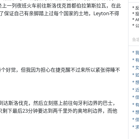
坐上一列夜班火车前往斯洛伐克首都伯拉第斯拉瓦，在此
* 
保证自己有亲脚踏上过每个国家的土地，Leyton不得
* 
* 
*
鱼
*
* 
睡个好觉，但我因为担心在捷克醒不过来所以紧张得睡不
*
*
* 
左右到达斯洛伐克，然后立刻搭上前往匈牙利边界的巴士，
* 
只剩下最后23分钟要达到两千里外的奥地利边界，而他
*
*
*