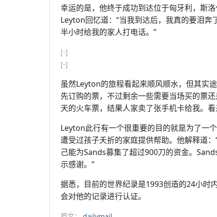
幸运的是，他终于成功到达位于匈牙利，斯洛伐克和
Leyton回忆道：“当我到达后，我真的要
半小时给我的家人打电话。”
[-]
[-]
虽然Leyton的旅程看起来顺风顺水，但其实
先订购的票，不过剩余一些需要当场买的票还
天的火车票，结果人家卖了张手机卡给我。看
Leyton此行有一个很重要的目的就是为了一
遭受过孩子夭折的家庭提供帮助。他解释道：
己能为Sands募集了超过900刀的资金。S
示感谢。”
据悉，目前的世界纪录是1993创造的24小时内
会对他的记录进行认证。
原文：
dailymail