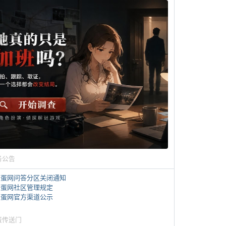
务公告
煎蛋网问答分区关闭通知
煎蛋网社区管理规定
煎蛋网官方渠道公示
蛋传送门