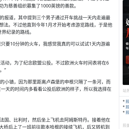
为慈善组织募集了1000英镑的善款。
一个相似的报道，其中提到三个男子通过开车挑战一天内走遍最
想法。不过他直到今年1月才开始考虑游览路线，于是他
世界纪录的路线。
只要10分钟的火车，我感觉我真的可以试试1天内游遍
展这个活动，为了纪念欧盟公投。不过欧洲火车时间表将在6
。”
佩尔的小镇，因为那里距离卢森堡的申根只隔了一条河，而
在一天的时间内多看看公投后欧洲的样子，所以我选择在
站
*
*
*
了法国、比利时，然后坐上飞机去阿姆斯特丹。接着他在
煎
大桥后上了一班前往歌本哈根的接续飞机，后又转机到