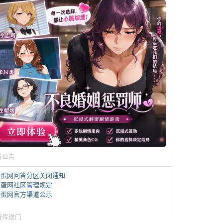
务公告
煎蛋网问答分区关闭通知
煎蛋网社区管理规定
煎蛋网官方渠道公示
蛋传送门