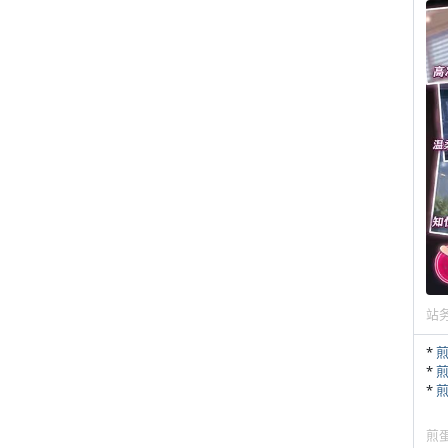
站
*
*
*
煎