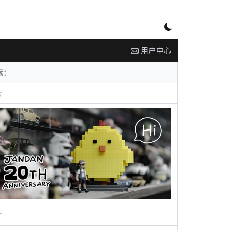
用户中心
告
广