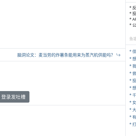
* 
* 
* 
*
鱼
* 
脑洞论文：麦当劳的炸薯条能用来为蒸汽机供能吗？
*
*
*
*
登录发吐槽
* 
*
* 