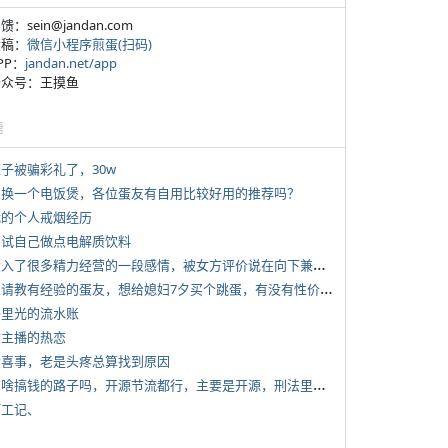
反馈：sein@jandan.com
投稿：
微信小程序煎蛋(扫码)
APP：
jandan.net/app
 公众号：王摸鱼
塘
侄子被骗彩礼了，30w
 想换一个电饭煲，各位蛋友有自用比较好用的推荐吗？
 我的个人戒烟经历
 尝试自己做点电解质饮料
*
投入了很多精力经营的一段感情，被女方评价说在向下兼容我，感觉有点破防
*
想请教有经验的蛋友，想给媳妇7夕买个跳蛋，有没有性价比高的推荐
 千里光的流水账
女主播的热恋
 大喜事，老是头疼总算找到原因
*
有啥搞钱的路子吗，开源节流都行，主要是开源，刑法里的咱不做
打工记、