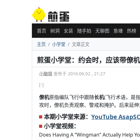
首页
树洞
女装
随手拍
无聊图
鱼塘
热榜
主页
小学堂
文章正文
煎蛋小学堂：约会时，应该带僚机
小脑袋
发布于 2016.06.02 , 21:27
[-]
僚机
原指编队飞行中跟随
长机
(飞行术语，是
攻时，僚机负责观察、警戒和掩护。后来延伸
本期小学堂来源：
YouTube Asap
小学堂视频：
Does Having A “Wingman” Actually Help