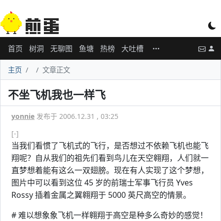
首页
树洞
无聊图
鱼塘
热榜
大吐槽
主页
文章正文
不坐飞机我也一样飞
yonnie
发布于 2006.12.31 , 03:25
[-]
当我们看惯了飞机式的飞行，是否想过不依赖飞机也能飞
翔呢？自从我们的祖先们看到鸟儿在天空翱翔，人们就一
直梦想着能有这么一双翅膀。现在有人实现了这个梦想，
图片中可以看到这位 45 岁的前瑞士军事飞行员 Yves
Rossy 插着金属之翼翱翔于 5000 英尺高空的情景。
# 难以想象象飞机一样翱翔于高空是种多么奇妙的感觉！