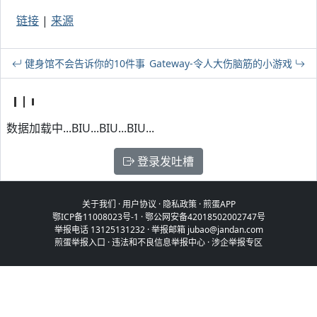
链接
|
来源
健身馆不会告诉你的10件事
Gateway-令人大伤脑筋的小游戏
数据加载中...BIU...BIU...BIU...
登录发吐槽
关于我们
·
用户协议
·
隐私政策
·
煎蛋APP
鄂ICP备11008023号-1
·
鄂公网安备42018502002747号
举报电话 13125131232 · 举报邮箱 jubao@jandan.com
煎蛋举报入口
·
违法和不良信息举报中心
·
涉企举报专区