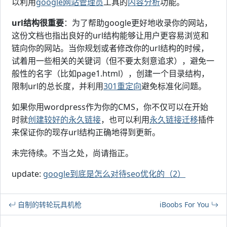
以利用
google网站管理员
工具的
内容分析
功能。
url结构很重要
：为了帮助google更好地收录你的网站，
这份文档也指出良好的url结构能够让用户更容易浏览和
链向你的网站。当你规划或者修改你的url结构的时候，
试着用一些相关的关键词（但不要太刻意追求），避免一
般性的名字（比如page1.html），创建一个目录结构，
限制url的总长度，并利用
301重定向
避免标准化问题。
如果你用wordpress作为你的CMS，你不仅可以在开始
时就
创建较好的永久链接
，也可以利用
永久链接迁移
插件
来保证你的现存url结构正确地得到更新。
未完待续。不当之处，尚请指正。
update:
google到底是怎么对待seo优化的（2）
自制的转轮玩具机枪
iBoobs For You