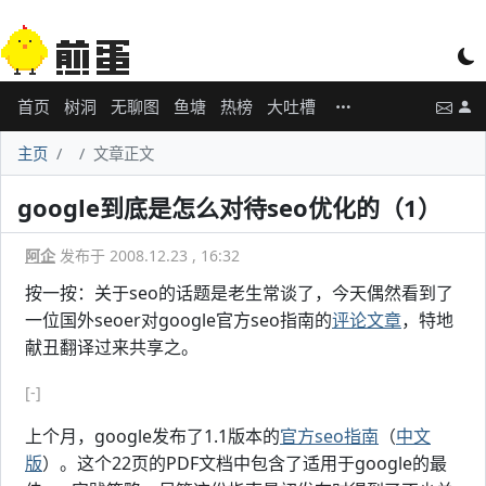
首页
树洞
无聊图
鱼塘
热榜
大吐槽
主页
文章正文
google到底是怎么对待seo优化的（1）
阿企
发布于 2008.12.23 , 16:32
按一按：关于seo的话题是老生常谈了，今天偶然看到了
一位国外seoer对google官方seo指南的
评论文章
，特地
献丑翻译过来共享之。
[-]
上个月，google发布了1.1版本的
官方seo指南
（
中文
版
）。这个22页的PDF文档中包含了适用于google的最