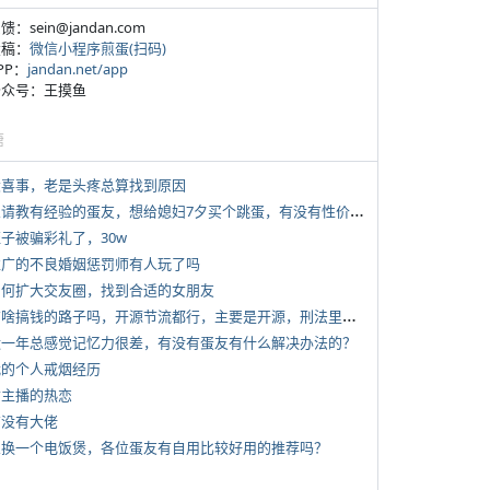
反馈：sein@jandan.com
投稿：
微信小程序煎蛋(扫码)
APP：
jandan.net/app
 公众号：王摸鱼
塘
 大喜事，老是头疼总算找到原因
*
想请教有经验的蛋友，想给媳妇7夕买个跳蛋，有没有性价比高的推荐
侄子被骗彩礼了，30w
 推广的不良婚姻惩罚师有人玩了吗
 如何扩大交友圈，找到合适的女朋友
*
有啥搞钱的路子吗，开源节流都行，主要是开源，刑法里的咱不做
 近一年总感觉记忆力很差，有没有蛋友有什么解决办法的？
 我的个人戒烟经历
女主播的热恋
有没有大佬
 想换一个电饭煲，各位蛋友有自用比较好用的推荐吗？