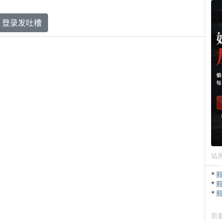
登录发吐槽
站
*
*
*
煎