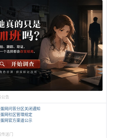
务公告
煎蛋网问答分区关闭通知
煎蛋网社区管理规定
煎蛋网官方渠道公示
蛋传送门