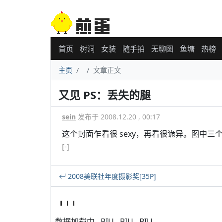
首页
树洞
女装
随手拍
无聊图
鱼塘
热榜
主页
文章正文
又见 PS：丢失的腿
sein
发布于 2008.12.20 , 00:17
这个封面乍看很 sexy，再看很诡异。图中
[-]
2008美联社年度摄影奖[35P]
数据加载中...BIU...BIU...BIU...