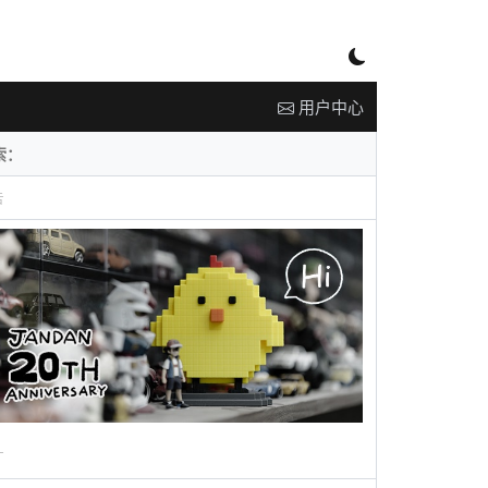
用户中心
告
广