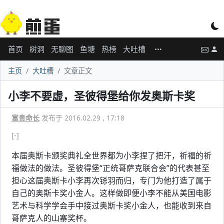
首页
树洞
无聊图
鱼塘
热榜
大吐槽
主页
大吐槽
文章正文
小李不要虚，圣彼得堡给你发奥斯卡奖
富贵命长
发布于 2016.02.29 , 17:18
[-]
本届奥斯卡颁奖典礼全世界都为小李捏了把汗，祈福的祈
福做法的做法。圣彼得堡“正统哥萨克联合会”的代表甚至
担心这届奥斯卡小李再次铩羽而归，专门为他打造了属于
自己的奥斯卡奖小金人。这样做即便小李不能从美国电影
艺术与科学学会手中接过奥斯卡奖小金人，也能收到来自
哥萨克人的山寨奖杯。