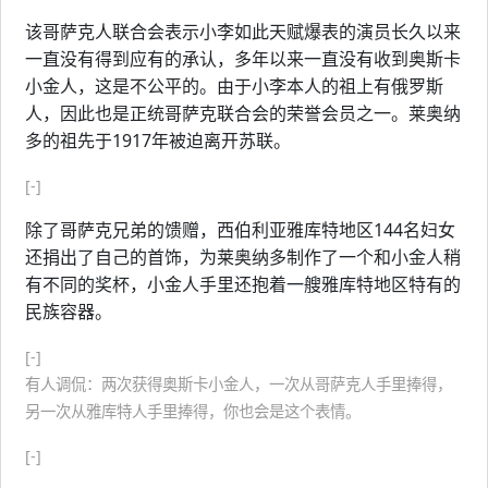
该哥萨克人联合会表示小李如此天赋爆表的演员长久以来
一直没有得到应有的承认，多年以来一直没有收到奥斯卡
小金人，这是不公平的。由于小李本人的祖上有俄罗斯
人，因此也是正统哥萨克联合会的荣誉会员之一。莱奥纳
多的祖先于1917年被迫离开苏联。
[-]
除了哥萨克兄弟的馈赠，西伯利亚雅库特地区144名妇女
还捐出了自己的首饰，为莱奥纳多制作了一个和小金人稍
有不同的奖杯，小金人手里还抱着一艘雅库特地区特有的
民族容器。
[-]
有人调侃：两次获得奥斯卡小金人，一次从哥萨克人手里捧得，
另一次从雅库特人手里捧得，你也会是这个表情。
[-]