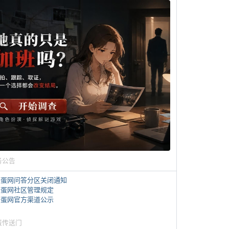
务公告
煎蛋网问答分区关闭通知
煎蛋网社区管理规定
煎蛋网官方渠道公示
蛋传送门