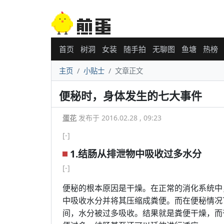
首页
树洞
女装
随手拍
无聊图
鱼塘
热榜
主页
小贴士
文章正文
便秘时，身体发生的七大事件
蛋花
发布于 2016.02.28 , 09:23
[-]
1.结肠从排泄物中吸收过多水分
[-]
便秘的根本原因是干燥。在正常的消化系统中
中吸收水分并将其压缩成粪便。而在便秘情况
间，水分被过多吸收。结果就是粪便干燥，而