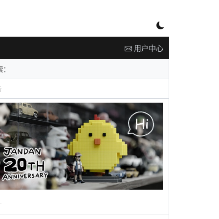
用户中心
告
广