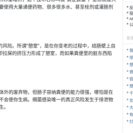
要使用大量通便药物、很多很多水、甚至栓剂或灌肠剂
* 
* 
* 
*
鱼
的风险。所谓“憩室”，是在你变老的过程中，结肠壁上自
*
，即拉屎的挤压力形成了憩室，而如果粪便里的脏东西陷
* 
*
*
体外的废弃物，但肠子容纳粪便的能力很强，哪怕是在
*
不会使你生病。细菌感染唯一的真正风险发生于排泄物
* 
生。
*
* 