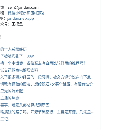
反馈：sein@jandan.com
投稿：
微信小程序煎蛋(扫码)
APP：
jandan.net/app
 公众号：王摸鱼
塘
 我的个人戒烟经历
侄子被骗彩礼了，30w
 想换一个电饭煲，各位蛋友有自用比较好用的推荐吗？
 尝试自己做点电解质饮料
*
投入了很多精力经营的一段感情，被女方评价说在向下兼容我，感觉有点破防
*
想请教有经验的蛋友，想给媳妇7夕买个跳蛋，有没有性价比高的推荐
 千里光的流水账
女主播的热恋
 大喜事，老是头疼总算找到原因
*
有啥搞钱的路子吗，开源节流都行，主要是开源，刑法里的咱不做
打工记、