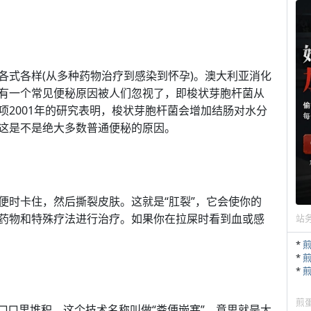
各式各样(从多种药物治疗到感染到怀孕)。澳大利亚消化
有一个常见便秘原因被人们忽视了，即梭状芽胞杆菌从
项2001年的研究表明，梭状芽胞杆菌会增加结肠对水分
这是不是绝大多数普通便秘的原因。
便时卡住，然后撕裂皮肤。这就是“肛裂”，它会使你的
药物和特殊疗法进行治疗。如果你在拉屎时看到血或感
站
*
*
*
煎
□□里堆积，这个技术名称叫做“粪便嵌塞”，意思就是大