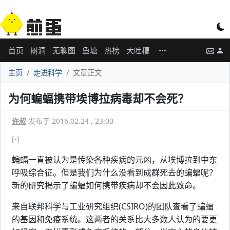
首页
树洞
无聊图
鱼塘
热榜
大吐槽
主页
走进科学
文章正文
为何蝙蝠携带埃博拉病毒却不会死？
许叔
发布于 2016.02.24 , 23:00
[-]
蝙蝠一直被认为是传染各种疾病的元凶，从埃博拉到中东
呼吸综合征。但是我们为什么没看到成群死去的蝙蝠呢？
新的研究揭示了蝙蝠如何携带疾病却不会因此致命。
来自联邦科学与工业研究组织(CSIRO)的团队查看了蝙蝠
的基因和免疫系统。这两者的关系比大多数人认为的要更