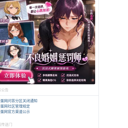
务公告
煎蛋网问答分区关闭通知
煎蛋网社区管理规定
煎蛋网官方渠道公示
蛋传送门