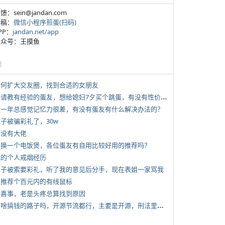
反馈：sein@jandan.com
投稿：
微信小程序煎蛋(扫码)
APP：
jandan.net/app
 公众号：王摸鱼
塘
 如何扩大交友圈，找到合适的女朋友
*
想请教有经验的蛋友，想给媳妇7夕买个跳蛋，有没有性价比高的推荐
 近一年总感觉记忆力很差，有没有蛋友有什么解决办法的？
侄子被骗彩礼了，30w
有没有大佬
 想换一个电饭煲，各位蛋友有自用比较好用的推荐吗？
 我的个人戒烟经历
 侄子被索要彩礼，听了我的意见后分手，现在表姐一家骂我
 求推荐个百元内的有线鼠标
 大喜事，老是头疼总算找到原因
*
有啥搞钱的路子吗，开源节流都行，主要是开源，刑法里的咱不做