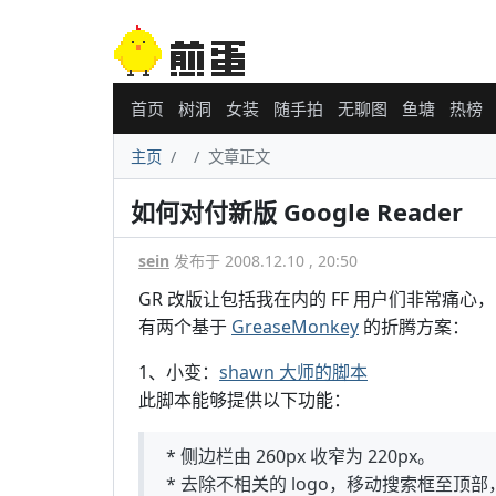
首页
树洞
女装
随手拍
无聊图
鱼塘
热榜
主页
文章正文
如何对付新版 Google Reader
sein
发布于 2008.12.10 , 20:50
GR 改版让包括我在内的 FF 用户们非常痛心，B
有两个基于
GreaseMonkey
的折腾方案：
1、小变：
shawn 大师的脚本
此脚本能够提供以下功能：
* 侧边栏由 260px 收窄为 220px。
* 去除不相关的 logo，移动搜索框至