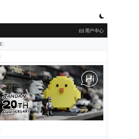
用户中心
告
广