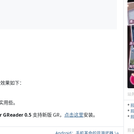
。效果如下：
站
更实用些。
*
*
r GReader 0.5
支持新版 GR，
点击这里
安装。
*
煎
Android：手机革命的开源武器