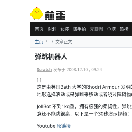
首页
树洞
女装
随手拍
无聊图
鱼塘
热榜
主页
文章正文
弹跳机器人
Scratch
发布于 2008.12.10 , 09:24
[-]
这是由英国Bath 大学的Rhodri Armour
地形选择滚动或是弹跳来移动或者绕过障碍物(
JollBot 不到1kg重，拥有极强的柔韧
意还不能跳很高，以下是一个30秒演示视频：
Youtube
原链接