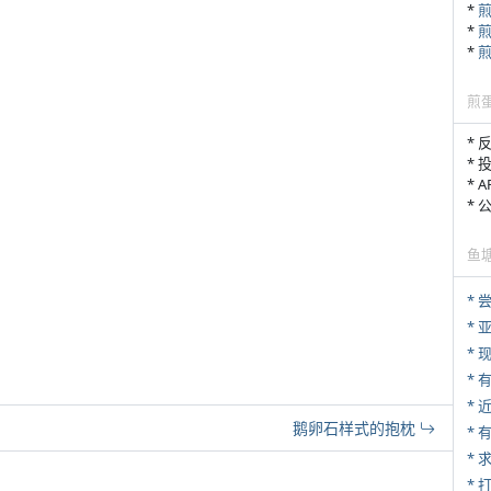
*
*
*
煎
* 
* 
* 
*
鱼
*
*
* 
*
鹅卵石样式的抱枕
*
*
* 