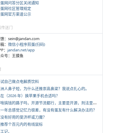
煎蛋网问答分区关闭通知
煎蛋网社区管理规定
煎蛋网官方渠道公示
蛋传送门
反馈：sein@jandan.com
投稿：
微信小程序煎蛋(扫码)
APP：
jandan.net/app
 公众号：王摸鱼
塘
 尝试自己做点电解质饮料
 亚洲人鼻子短，为什么还推崇高鼻梁？我说点扎心的。
现在（2026 年）换苹果手机合适吗？
*
有啥搞钱的路子吗，开源节流都行，主要是开源，刑法里的咱不做
 近一年总感觉记忆力很差，有没有蛋友有什么解决办法的？
 有没有好用的斐济杯或刀魔？
 求推荐个百元内的有线鼠标
打工记、