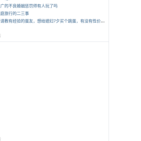
 推广的不良婚姻惩罚师有人玩了吗
 家庭旅行的二三事
*
想请教有经验的蛋友，想给媳妇7夕买个跳蛋，有没有性价比高的推荐
告
告