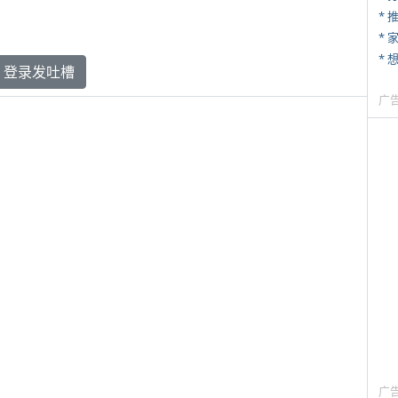
*
*
登录发吐槽
广
广