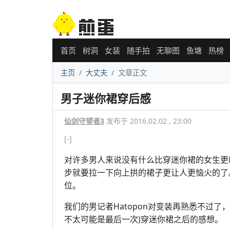
首页
树洞
女装
随手拍
无聊图
鱼塘
热榜
主页
大丈夫
文章正文
男子迷你裙穿后感
仙剑守望者3
发布于 2016.02.02 , 23:00
[-]
对许多男人来说没有什么比穿迷你裙的女生更
步就要拉一下向上拱的裙子更让人更恼火的了
位。
我们的男记者Hatopon对变装再熟悉不过
不太可能是最后一次)穿迷你裙之后的感想。