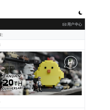
用户中心
告
广