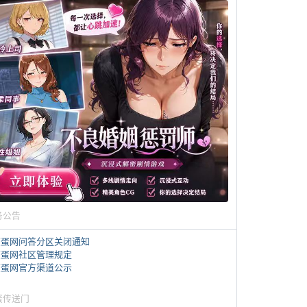
务公告
煎蛋网问答分区关闭通知
煎蛋网社区管理规定
煎蛋网官方渠道公示
蛋传送门