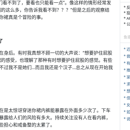
们看不到了，要看也只能看一点”。像这样的情形经常发
* 
漏的这么多，你告诉我看不到？？？”但是之后的观察结
* 
你裙真是个冒险的事。
* 
*
鱼
了
*
在身后。有时我真想不顾一切的大声说：“想要护住屁股
*
裙的感受，也理解了那种有时想要护住屁股的感觉。有些
我不是她们...而且我还是个汉子...总之从现在开始我
*
*
*
* 
*
在是太惊讶穿迷你裙内裤能暴露在外面多少次了。下车
*
暴露给人们的风险有多大。持续关注没有人在看内裤，
*
些担心和戒备整的太累了。