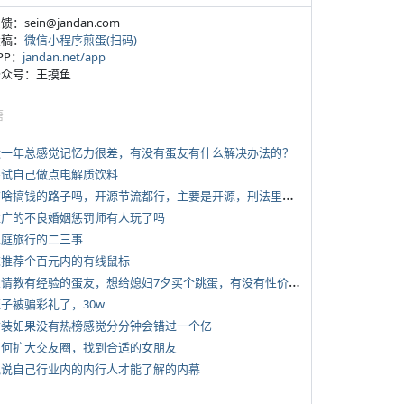
反馈：sein@jandan.com
投稿：
微信小程序煎蛋(扫码)
APP：
jandan.net/app
 公众号：王摸鱼
塘
 近一年总感觉记忆力很差，有没有蛋友有什么解决办法的？
 尝试自己做点电解质饮料
*
有啥搞钱的路子吗，开源节流都行，主要是开源，刑法里的咱不做
 推广的不良婚姻惩罚师有人玩了吗
 家庭旅行的二三事
 求推荐个百元内的有线鼠标
*
想请教有经验的蛋友，想给媳妇7夕买个跳蛋，有没有性价比高的推荐
侄子被骗彩礼了，30w
 女装如果没有热榜感觉分分钟会错过一个亿
 如何扩大交友圈，找到合适的女朋友
 说说自己行业内的内行人才能了解的内幕