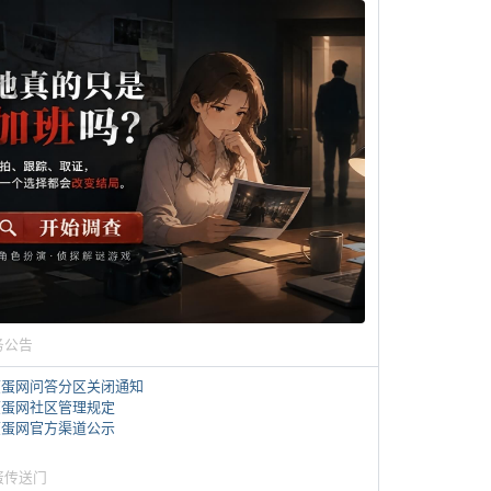
务公告
煎蛋网问答分区关闭通知
煎蛋网社区管理规定
煎蛋网官方渠道公示
蛋传送门