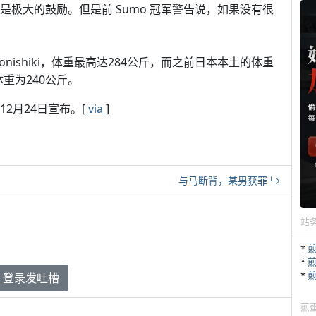
而言是极大的鼓励。但是前 Sumo 冠军警告说，如果没有很
 Konishiki，体重最高达284公斤，而之前日本本土的体重
，体重为240公斤。
12月24日宣布。[
via
]
与马断背，某男获罪
站
*
*
*
登录发吐槽
煎