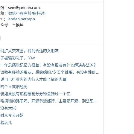
反馈：sein@jandan.com
投稿：
微信小程序煎蛋(扫码)
APP：
jandan.net/app
 公众号：王摸鱼
塘
 如何扩大交友圈，找到合适的女朋友
侄子被骗彩礼了，30w
 近一年总感觉记忆力很差，有没有蛋友有什么解决办法的？
*
想请教有经验的蛋友，想给媳妇7夕买个跳蛋，有没有性价比高的推荐
 说说自己行业内的内行人才能了解的内幕
 我的个人戒烟经历
 女装如果没有热榜感觉分分钟会错过一个亿
*
有啥搞钱的路子吗，开源节流都行，主要是开源，刑法里的咱不做
有没有大佬
 发财从今天开始
写着玩儿