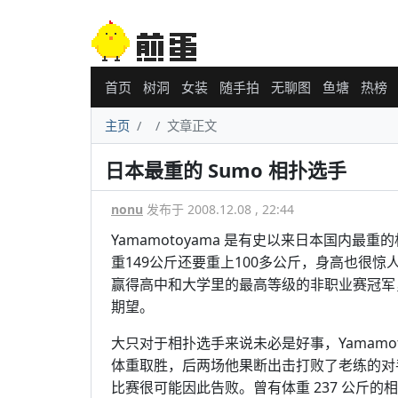
首页
树洞
女装
随手拍
无聊图
鱼塘
热榜
主页
文章正文
日本最重的 Sumo 相扑选手
nonu
发布于 2008.12.08 , 22:44
Yamamotoyama 是有史以来日本国内最
重149公斤还要重上100多公斤，身高也很惊人达
赢得高中和大学里的最高等级的非职业赛冠军，
期望。
大只对于相扑选手来说未必是好事，Yamamo
体重取胜，后两场他果断出击打败了老练的对
比赛很可能因此告败。曾有体重 237 公斤的相扑