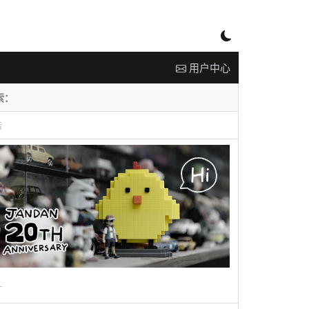
用户中心
告
广