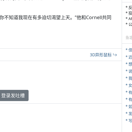
* 
* 
ton说，“你不知道我现在有多迫切渴望上天。”他和Cornell共同
* 
*
鱼
* 
3D异形鼠标
*
*
*
*
登录发吐槽
* 
*
*
* 