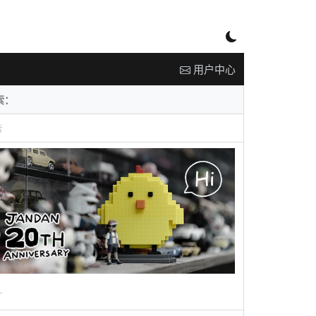
用户中心
告
广