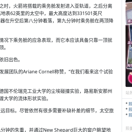
之时，火箭将搭载的乘务舱发射进入亚轨道，之后分离
离地表62英里的太空中，最大高度达到331501英尺
。一级助推器在升空后第八分钟着落，第九分钟时乘务舱在两顶降
情况下乘务舱的应急表现，而它本应该具备只靠一顶就
顶。
依旧出色。
略发展团队的Ariane Cornell称赞，“在我们看来这个试验
德国不伦瑞克工业大学的尘埃碰撞实验，路易斯安那州
站
渡大学的流体形状实验。
*
*
唯一的长远目标。尽管依然有很多需要补缺补差的细节，太空旅
*
煎
验几分钟的失重，并通过New Shepard巨大的窗户眺望地