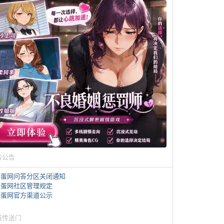
务公告
煎蛋网问答分区关闭通知
煎蛋网社区管理规定
煎蛋网官方渠道公示
蛋传送门