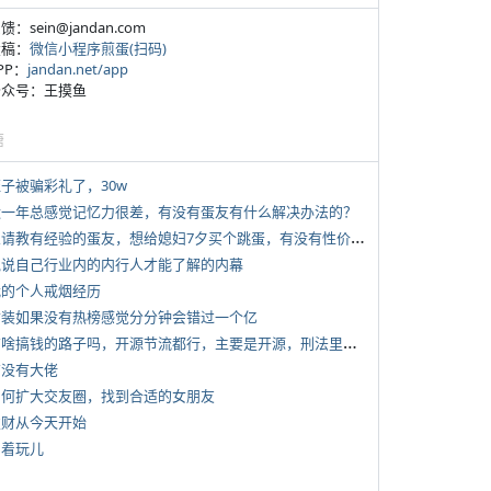
反馈：sein@jandan.com
投稿：
微信小程序煎蛋(扫码)
APP：
jandan.net/app
 公众号：王摸鱼
塘
侄子被骗彩礼了，30w
 近一年总感觉记忆力很差，有没有蛋友有什么解决办法的？
*
想请教有经验的蛋友，想给媳妇7夕买个跳蛋，有没有性价比高的推荐
 说说自己行业内的内行人才能了解的内幕
 我的个人戒烟经历
 女装如果没有热榜感觉分分钟会错过一个亿
*
有啥搞钱的路子吗，开源节流都行，主要是开源，刑法里的咱不做
有没有大佬
 如何扩大交友圈，找到合适的女朋友
 发财从今天开始
写着玩儿