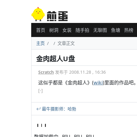
首页
树洞
女装
随手拍
无聊图
鱼塘
热榜
主页
文章正文
金肉超人U盘
Scratch
发布于 2008.11.28 , 16:36
这似乎都是《金肉超人》(
wiki
)里面的作品吧
[-]
最牛摄影师：哈勃
数据加载中...BIU...BIU...BIU...