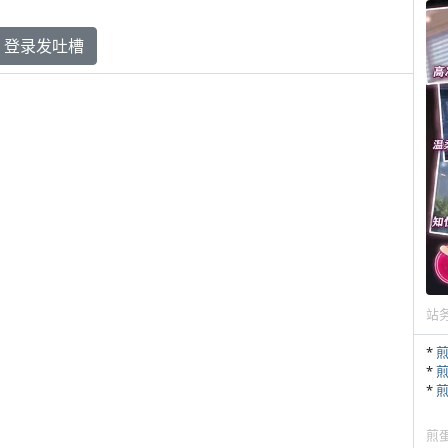
登录发吐槽
站
*
*
*
煎