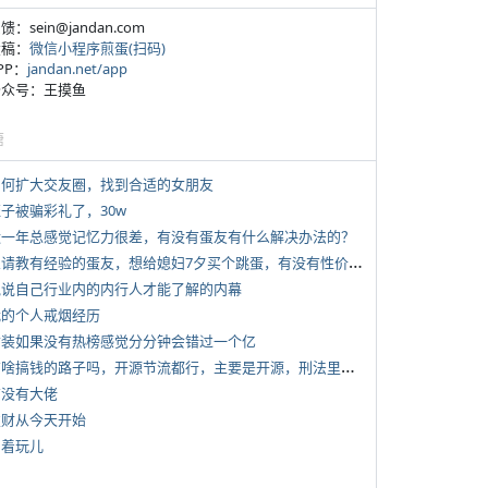
反馈：sein@jandan.com
投稿：
微信小程序煎蛋(扫码)
APP：
jandan.net/app
 公众号：王摸鱼
塘
 如何扩大交友圈，找到合适的女朋友
侄子被骗彩礼了，30w
 近一年总感觉记忆力很差，有没有蛋友有什么解决办法的？
*
想请教有经验的蛋友，想给媳妇7夕买个跳蛋，有没有性价比高的推荐
 说说自己行业内的内行人才能了解的内幕
 我的个人戒烟经历
 女装如果没有热榜感觉分分钟会错过一个亿
*
有啥搞钱的路子吗，开源节流都行，主要是开源，刑法里的咱不做
有没有大佬
 发财从今天开始
写着玩儿