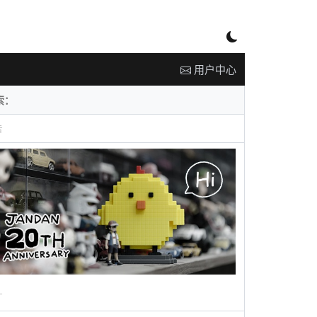
用户中心
告
广