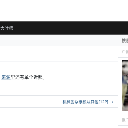
大吐槽
广
。
来源
里还有单个近照。
机械警察纸模及其他[12P]
推