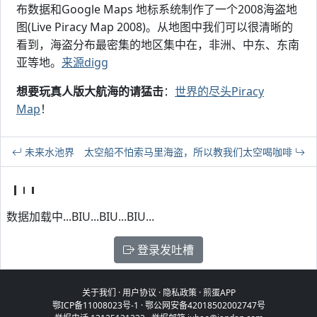
布数据和Google Maps 地标系统制作了一个2008海盗地
图(Live Piracy Map 2008)。从地图中我们可以很清晰的
看到，海盗分布最密集的地区集中在，非洲、中东、东南
亚等地。
来源digg
想要玩真人版大航海的请猛击
：
世界的尽头Piracy
Map
！
未来水池界
太空船不怕索马里海盗，所以教我们太空喝咖啡
数据加载中...BIU...BIU...BIU...
登录发吐槽
关于我们
·
用户协议
·
隐私政策
·
煎蛋APP
鄂ICP备11008023号-1
·
鄂公网安备42018502002747号