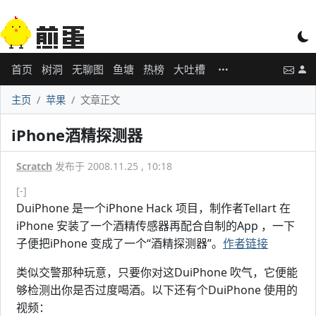
首页
树洞
无聊图
鱼塘
热榜
大吐槽
主页
苹果
文章正文
iPhone酒精探测器
Scratch
发布于 2008.11.25 , 10:18
[-]
DuiPhone 是一个iPhone Hack 项目，制作者Tellart 在
iPhone 安装了一个酒精传感器再配合自制的App ，一下
子便把iPhone 变成了一个“酒精探测器”。
作者链接
类似交警那种玩意，只要你对这DuiPhone 吹气，它便能
够检测出你是否过度喝酒。以下还有个DuiPhone 使用的
视频：