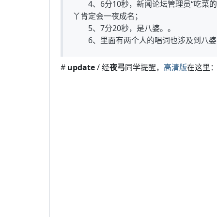
4、6分10秒，新闻论坛管理员“吃菜的
丫肯定会一夜成名；
5、7分20秒，是八婆。。
6、里面有两个人的唱词也涉及到八婆
#
update
/ 经
夜弓
同学提醒，
高清版
在这里