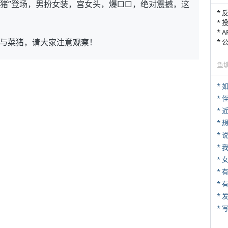
猪”登场，男扮女装，宫女头，爆□□，绝对震撼，这
* 
* 
* 
与菜猪，请大家注意观察！
*
鱼
：
*
* 
*
*
*
*
* 
*
* 