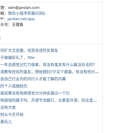
反馈：sein@jandan.com
投稿：
微信小程序煎蛋(扫码)
APP：
jandan.net/app
 公众号：王摸鱼
塘
 如何扩大交友圈，找到合适的女朋友
侄子被骗彩礼了，30w
 近一年总感觉记忆力很差，有没有蛋友有什么解决办法的？
*
想请教有经验的蛋友，想给媳妇7夕买个跳蛋，有没有性价比高的推荐
 说说自己行业内的内行人才能了解的内幕
 我的个人戒烟经历
 女装如果没有热榜感觉分分钟会错过一个亿
*
有啥搞钱的路子吗，开源节流都行，主要是开源，刑法里的咱不做
有没有大佬
 发财从今天开始
写着玩儿