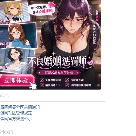
务公告
煎蛋网问答分区关闭通知
煎蛋网社区管理规定
煎蛋网官方渠道公示
蛋传送门