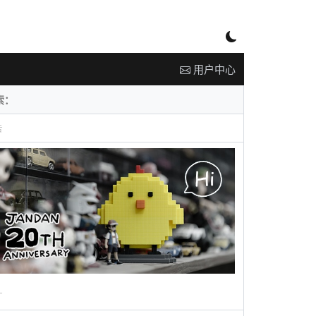
用户中心
告
广