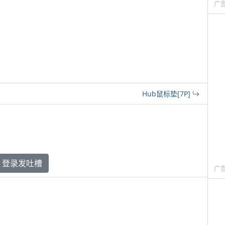
广
Hub鼠标垫[7P]
登录发吐槽
广