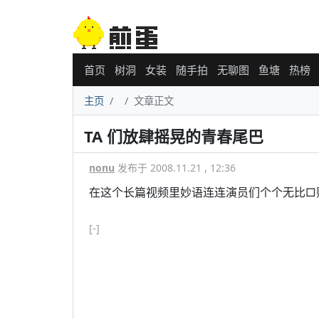
首页
树洞
女装
随手拍
无聊图
鱼塘
热榜
主页
文章正文
TA 们放肆摇晃的青春尾巴
nonu
发布于 2008.11.21 , 12:36
在这个长篇视频里妙语连连演员们个个无比□
[-]