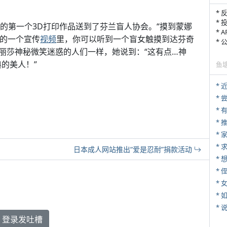
* 
* 
n把他们的第一个3D打印作品送到了芬兰盲人协会。“摸到蒙娜
* 
目的一个宣传
视频
里，你可以听到一个盲女触摸到达芬奇
*
丽莎神秘微笑迷惑的人们一样，她说到：“这有点…神
典的美人！”
鱼
*
*
*
*
*
日本成人网站推出“爱是忍耐”捐款活动
* 
*
*
*
登录发吐槽