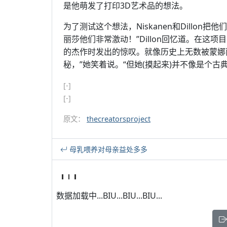
是他萌发了打印3D艺术品的想法。
为了测试这个想法，Niskanen和Dillo
丽莎他们非常激动！”Dillon回忆道。在这项
的杰作时发出的惊叹。就像历史上无数被蒙娜
秘，”她笑着说。“但她(摸起来)并不像是个古
[-]
[-]
原文：
thecreatorsproject
母乳喂养对母亲益处多多
数据加载中...BIU...BIU...BIU...