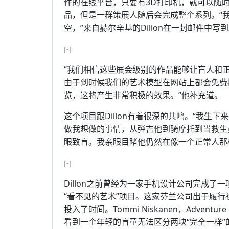
件的在线平台，只要有3D打印机，就可以随
品，但是一群策展人随后会完成整个系列。“
空，”来自赫尔辛基的Dillon在一封邮件中写
[-]
“我们相信这些展会级别的作品能够让盲人和
由于到时候我们的艺术模型在网站上都会免费
览，这将产生非常积极的效果。”他补充道。
这个项目跟Dillon有着很深的共鸣。“我
做我想做的事情，从弹吉他到骑摩托到当救生
眼致盲。我亲眼目睹他仍然在像一个正常人那
[-]
Dillon之前曾经为一家手机设计公司完成了一项2
“看不见的艺术”项目。这家芬兰公司出于履
投入了时间。Tommi Niskanen，Adven
看到一个年轻的盲童无法区分两块“完全一样”