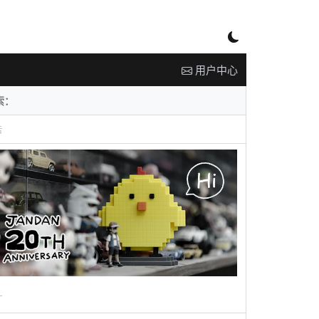
用户中心
告
广