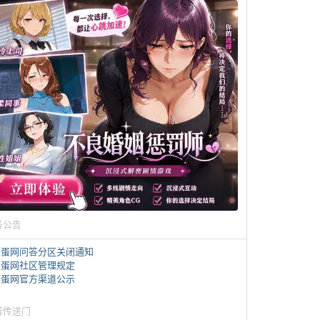
务公告
煎蛋网问答分区关闭通知
煎蛋网社区管理规定
煎蛋网官方渠道公示
蛋传送门