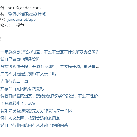
反馈：sein@jandan.com
投稿：
微信小程序煎蛋(扫码)
APP：
jandan.net/app
 公众号：王摸鱼
塘
 近一年总感觉记忆力很差，有没有蛋友有什么解决办法的？
 尝试自己做点电解质饮料
*
有啥搞钱的路子吗，开源节流都行，主要是开源，刑法里的咱不做
 推广的不良婚姻惩罚师有人玩了吗
 家庭旅行的二三事
 求推荐个百元内的有线鼠标
*
想请教有经验的蛋友，想给媳妇7夕买个跳蛋，有没有性价比高的推荐
侄子被骗彩礼了，30w
 女装如果没有热榜感觉分分钟会错过一个亿
 如何扩大交友圈，找到合适的女朋友
 说说自己行业内的内行人才能了解的内幕