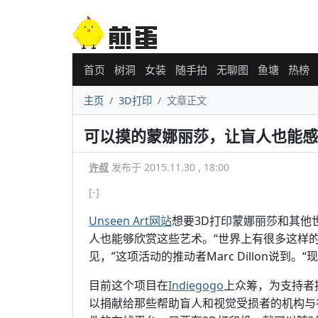
首页
树洞
女装
随手拍
无聊图
鱼塘
热榜
主页
3D打印
文章正文
可以摸的蒙娜丽莎，让盲人也能感
许叔
发布于 2015.11.30 , 18:00
[-]
Unseen Art网站
想要3D打印蒙娜丽莎和其他
人也能够欣赏这些艺术。“世界上有很多这样
见，”这项活动的推动者Marc Dillon说
目前这个项目在
Indiegogo
上众筹，为支持者
以捐献给那些帮助盲人和视觉受损者的机构与