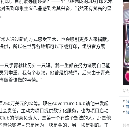
时打印。目前蒙娜丽莎是唯一一个已经完成的3D打印艺术
我对看到印象主义作品感到尤其兴奋，当然还有梵高的星
到。
正常人通过新的方式感受艺术，也会吸引更多人来捐献。
提供，所以在世界各地都可以下载打印，组织官方展
生下来一只手臂就比另外一只短。我一生都在努力证明自己能
员到举重。我有个叔叔，他曾是机械师，后来由于青光
样做着该做的事情。”
站
*
50万美元的众筹。现在Adventure Club请他来发起
*
行社会责任，主动为项目提供数字化服务，也为项目启动
*
ture Club的创意负责人，是第一个有这个想法的人。那是他
的游泳奖牌 – 只是因为一块是金的，另一块是铜的。于
煎