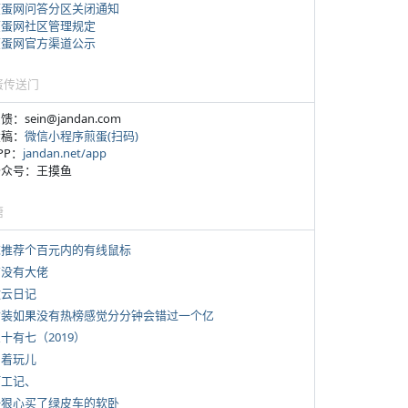
煎蛋网问答分区关闭通知
煎蛋网社区管理规定
煎蛋网官方渠道公示
蛋传送门
反馈：sein@jandan.com
投稿：
微信小程序煎蛋(扫码)
APP：
jandan.net/app
 公众号：王摸鱼
塘
 求推荐个百元内的有线鼠标
有没有大佬
牧云日记
 女装如果没有热榜感觉分分钟会错过一个亿
三十有七（2019）
写着玩儿
打工记、
 一狠心买了绿皮车的软卧