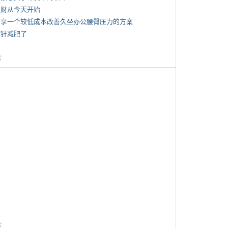
 发财从今天开始
 分享一个较低成本改善久坐办公腰臀压力的方案
打针减肥了
告
告