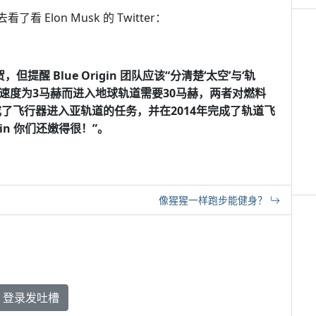
 Elon Musk 的 Twitter：
祝贺，但提醒 Blue Origin 团队应该“分清楚‘太空’与‘轨
需要的速度为3马赫而进入地球轨道需要30马赫，两者对燃料
就完成了飞行器进入亚轨道的任务，并在2014年完成了轨道飞
in 你们还嫩得很！”。
像猩猩一样跑步能健身？
登录发吐槽