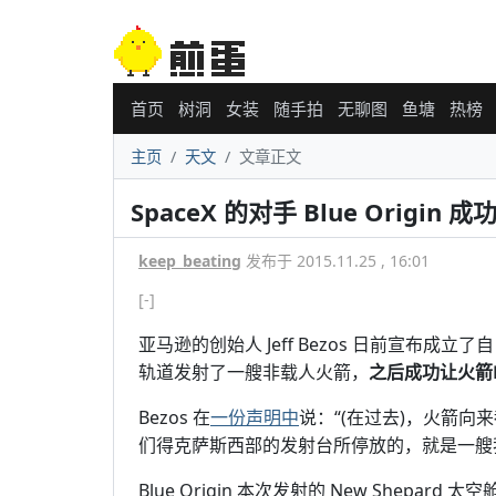
首页
树洞
女装
随手拍
无聊图
鱼塘
热榜
主页
天文
文章正文
SpaceX 的对手 Blue Origi
keep_beating
发布于 2015.11.25 , 16:01
[-]
亚马逊的创始人 Jeff Bezos 日前宣布成立
轨道发射了一艘非载人火箭，
之后成功让火箭
Bezos 在
一份声明中
说：“(在过去)，火箭
们得克萨斯西部的发射台所停放的，就是一艘我
Blue Origin 本次发射的 New Shep