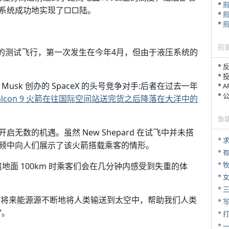
*
系统成功地实现了□□陆。
*
*
煎
回收火箭的测试飞行，第一次发生在今年4月，但由于液压系统的
* 
* 
on Musk 创办的 SpaceX 的头号竞争对手:后者在过去一年
* 
*
Falcon 9 火箭在往国际空间站送完货之后降落在大洋中的
鱼
数的机遇。虽然 New Shepard 在试飞中并未搭
*
频中向人们展示了该火箭搭载乘客的情形。
* 
* 
在距离地面 100km 时乘客们会在几分钟内感受到失重的体
*
* 
 就是为了在将来能源源不断地将人类输送到太空中，帮助我们人类
* 
”。
* 
*