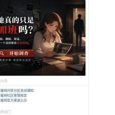
务公告
煎蛋网问答分区关闭通知
煎蛋网社区管理规定
煎蛋网官方渠道公示
蛋传送门