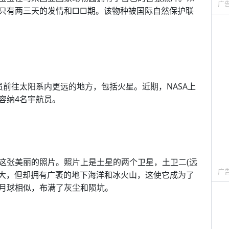
广
只有两三天的发情和□□期。该物种被国际自然保护联
员前往太阳系内更远的地方，包括火星。近期，NASA上
容纳4名宇航员。
这张美丽的照片。照片上是土星的两个卫星，土卫二(远
广
半大，但却拥有广袤的地下海洋和冰火山，这使它成为了
月球相似，布满了灰尘和陨坑。