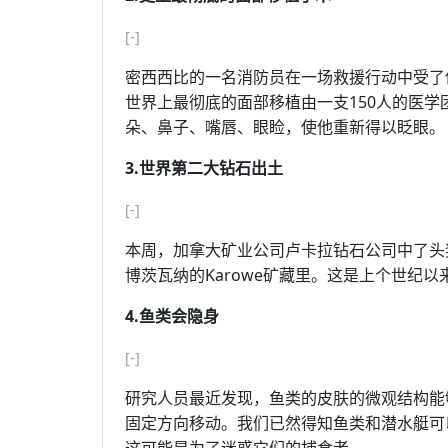
[-]
密西西比的一名消防员在一场救援行动中受了
世界上最彻底的面部移植由一支150人的医学团队执
朵、鼻子、嘴唇、眼睑，使他重新得以眨眼。
3.世界第二大钻石出土
[-]
本周，加拿大矿业公司卢卡拉钻石公司中了头奖
博茨瓦纳的Karowe矿藏里。这是上个世纪
4.鱼类会隐身
[-]
研究人员最近发现，鱼类的皮肤的微观结构能
固定方向移动。我们已然得知鱼类和潜水艇可