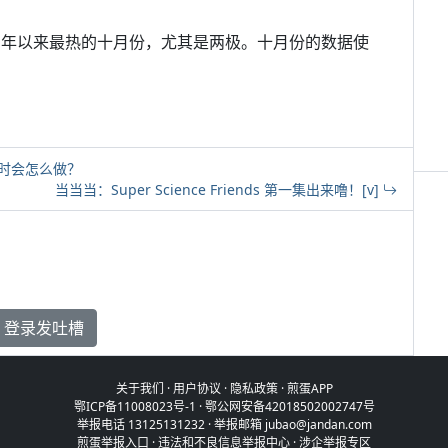
1年以来最热的十月份，尤其是两极。十月份的数据使
着时会怎么做？
当当当：Super Science Friends 第一集出来噜！[v]
登录发吐槽
关于我们
·
用户协议
·
隐私政策
·
煎蛋APP
鄂ICP备11008023号-1
·
鄂公网安备42018502002747号
举报电话 13125131232 · 举报邮箱 jubao@jandan.com
煎蛋举报入口
·
违法和不良信息举报中心
·
涉企举报专区