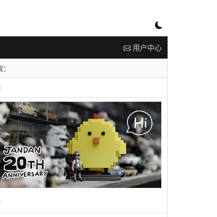
用户中心
告
广