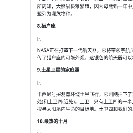
所周知，大熊猫极难繁殖，因为母熊猫一年中
盟列为濒危物种。
8.猎户座
[-]
NASA正在打造下一代航天器，它将带领宇航
传了猎户座的可能外观，这银色的航天器可以
9.土星卫星的家庭照
[-]
卡西尼号探测器环绕土星飞行，它刚刚拍下了
处)和土卫四(近处)。土卫二只有土卫四的一
搜寻太阳系内生命的目标地。土卫四和我们的
10.最热的十月