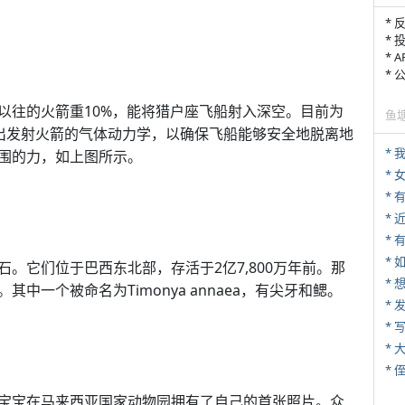
* 
* 
* 
*
以往的火箭重10%，能将猎户座飞船射入深空。目前为
鱼
绘制出发射火箭的气体动力学，以确保飞船能够安全地脱离地
*
围的力，如上图所示。
*
*
* 
*
。它们位于巴西东北部，存活于2亿7,800万年前。那
一个被命名为Timonya annaea，有尖牙和鳃。
*
* 
*
* 
宝宝在马来西亚国家动物园拥有了自己的首张照片。众