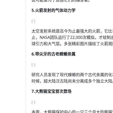
这可能是为了迷惑它们的捕食者。
5.火箭发射的气体动力学
[-]
太空发射系统是迄今为止最强大的火箭，它比
止，NASA团队运行了22,000次模拟，才
球引力和大气层。多张精彩图片描绘了火箭周
6.带尖牙的古老蝾螈亲属
[-]
研究人员发现了现代蝾螈的两个古代亲属的化石
时候，超大陆泛古陆尚未分离成多个独立大陆。其中
7.大熊猫宝宝首次登场
[-]
本周，大熊猫保护中心的一只三个月大的熊猫