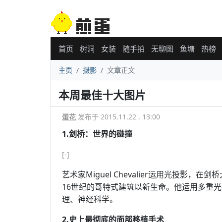
首页
树洞
女装
随手拍
无聊图
鱼塘
热榜
主页
摄影
文章正文
本周最佳十大图片
蛋花
发布于 2015.11.22 , 13:00
1.剑桥：世界的碰撞
[-]
艺术家Miguel Chevalier运用光投
16世纪的哥特式建筑以新生命。他运用多重
理、神经科学。
2.史上最彻底的面部移植手术