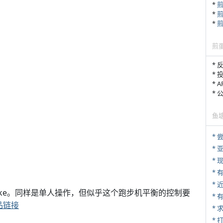
*
*
*
煎
* 
* 
* 
*
鱼
*
*
* 
*
mill Bike。同样是单人操作，但似乎这个跑步机平衡的控制要
*
品链接
*
* 