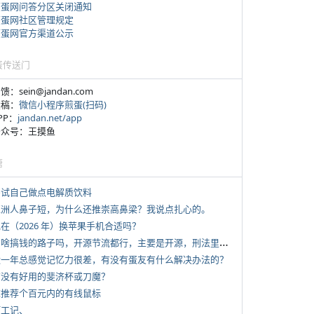
煎蛋网问答分区关闭通知
煎蛋网社区管理规定
煎蛋网官方渠道公示
蛋传送门
反馈：sein@jandan.com
投稿：
微信小程序煎蛋(扫码)
APP：
jandan.net/app
 公众号：王摸鱼
塘
 尝试自己做点电解质饮料
 亚洲人鼻子短，为什么还推崇高鼻梁？我说点扎心的。
现在（2026 年）换苹果手机合适吗？
*
有啥搞钱的路子吗，开源节流都行，主要是开源，刑法里的咱不做
 近一年总感觉记忆力很差，有没有蛋友有什么解决办法的？
 有没有好用的斐济杯或刀魔？
 求推荐个百元内的有线鼠标
打工记、