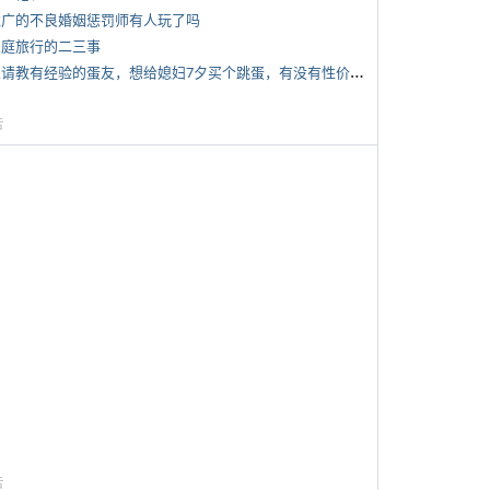
 推广的不良婚姻惩罚师有人玩了吗
 家庭旅行的二三事
*
想请教有经验的蛋友，想给媳妇7夕买个跳蛋，有没有性价比高的推荐
告
告