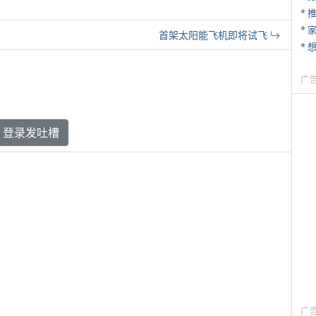
*
*
首架太阳能飞机即将试飞
广
登录发吐槽
广