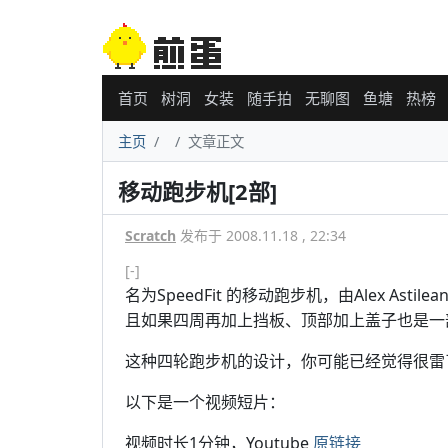
首页
树洞
女装
随手拍
无聊图
鱼塘
热榜
主页
文章正文
移动跑步机[2部]
Scratch
发布于 2008.11.18 , 22:34
[-]
名为SpeedFit 的移动跑步机，由Alex As
且如果四周再加上挡板、顶部加上盖子也是一
这种四轮跑步机的设计，你可能已经觉得很雷
以下是一个视频短片：
视频时长1分钟，Youtube
原链接