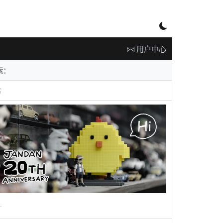
用户中心
告
广