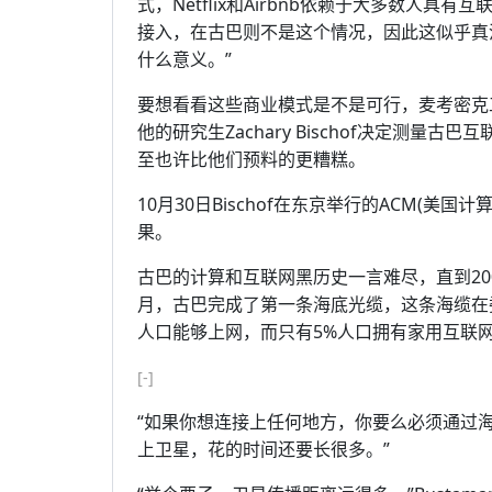
式，Netflix和Airbnb依赖于大多数人具有互
接入，在古巴则不是这个情况，因此这似乎真
什么意义。”
要想看看这些商业模式是不是可行，麦考密克工程
他的研究生Zachary Bischof决定测
至也许比他们预料的更糟糕。
10月30日Bischof在东京举行的ACM(美国计
果。
古巴的计算和互联网黑历史一言难尽，直到200
月，古巴完成了第一条海底光缆，这条海缆在
人口能够上网，而只有5%人口拥有家用互联
[-]
“如果你想连接上任何地方，你要么必须通过海缆联
上卫星，花的时间还要长很多。”