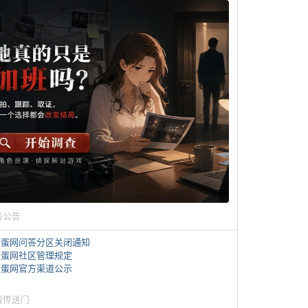
务公告
煎蛋网问答分区关闭通知
煎蛋网社区管理规定
煎蛋网官方渠道公示
蛋传送门