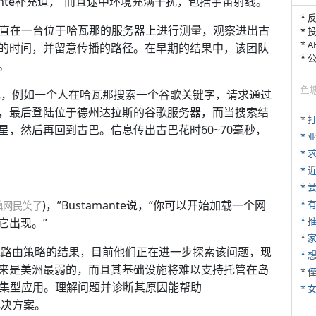
ante补充道，“而且途中环境充满干扰，包括宇宙射线。”
* 
schof一直在一台位于哈瓦那的服务器上进行测量，观察进出古
* 
* 
的时间，并留意传播的路径。在早期的结果中，该团队
*
。
鱼
hof发现，例如一个人在哈瓦那搜索一个谷歌关键字，请求通过
，最后登陆位于德州达拉斯的谷歌服务器，而当搜索结
* 
，然后再回到古巴。信息传出古巴花时60~70毫秒，
*
*
*
*
)，”Bustamante说，“你可以开始加载一个网
镇网民笑了
*
它出现。”
*
配置问题或路由策略的结果，目前他们正在进一步探索该问题，现
来是美洲最弱的，而且其基础设施将难以支持托管在岛
* 
络密集型应用。理解问题并诊断其原因能帮助
*
来解决方案。