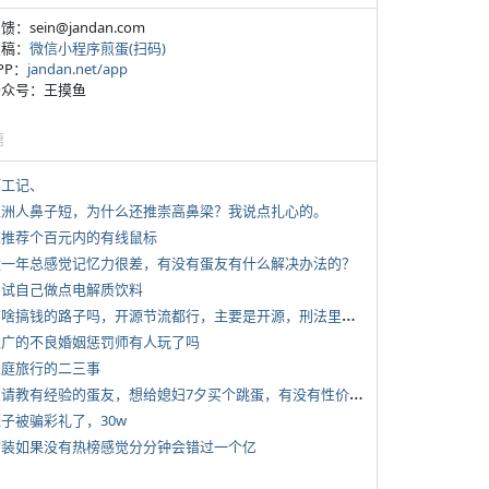
反馈：sein@jandan.com
投稿：
微信小程序煎蛋(扫码)
APP：
jandan.net/app
 公众号：王摸鱼
塘
打工记、
 亚洲人鼻子短，为什么还推崇高鼻梁？我说点扎心的。
 求推荐个百元内的有线鼠标
 近一年总感觉记忆力很差，有没有蛋友有什么解决办法的？
 尝试自己做点电解质饮料
*
有啥搞钱的路子吗，开源节流都行，主要是开源，刑法里的咱不做
 推广的不良婚姻惩罚师有人玩了吗
 家庭旅行的二三事
*
想请教有经验的蛋友，想给媳妇7夕买个跳蛋，有没有性价比高的推荐
侄子被骗彩礼了，30w
 女装如果没有热榜感觉分分钟会错过一个亿