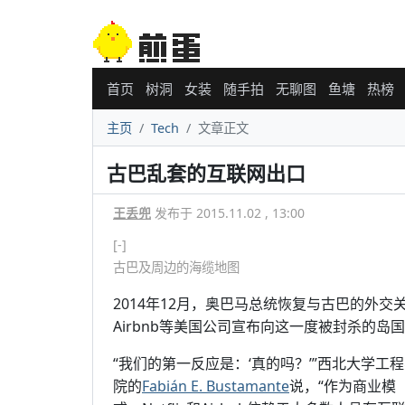
首页
树洞
女装
随手拍
无聊图
鱼塘
热榜
主页
Tech
文章正文
古巴乱套的互联网出口
王丢兜
发布于 2015.11.02 , 13:00
[-]
古巴及周边的海缆地图
2014年12月，奥巴马总统恢复与古巴的外交关
Airbnb等美国公司宣布向这一度被封杀的岛
“我们的第一反应是：‘真的吗？’”西北大学工
院的
Fabián E. Bustamante
说，“作为商业模