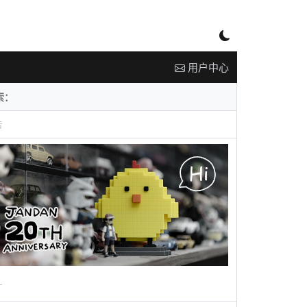
用户中心
告
广