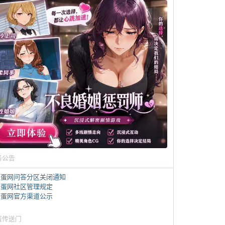
务公告
煎蛋网问答分区关闭通知
煎蛋网社区管理规定
煎蛋网官方渠道公示
蛋传送门