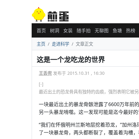
首页
树洞
女装
随手拍
无聊图
鱼塘
热榜
主页
走进科学
文章正文
这是一个龙吃龙的世界
王丢兜
发布于 2015.10.31 , 16:30
[-]
最近出土的恐龙骨具有独特的齿痕，强烈表明它被另一头暴龙啃噬
一块最近出土的暴龙骨骸泄露了6600万年
另一头暴龙啃噬。这一发现可能是迄今最好的
“我们在怀俄明州兰斯地层挖着恐龙，”加州洛玛连
了一块暴龙骨，两头都断裂了，覆盖着沟槽，