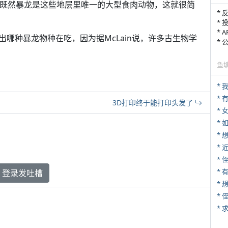
而既然暴龙是这些地层里唯一的大型食肉动物，这就很简
* 
* 
* 
哪种暴龙物种在吃，因为据McLain说，许多古生物学
*
鱼
*
3D打印终于能打印头发了
* 
*
*
* 
* 
登录发吐槽
*
*
*