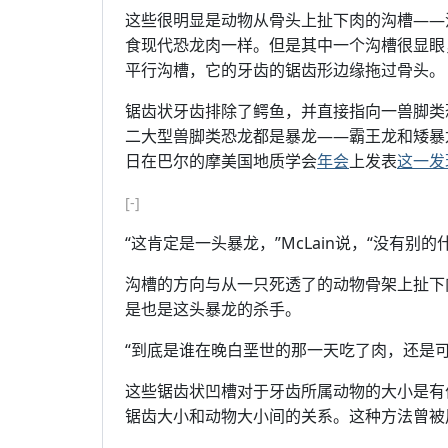
这些很明显是动物从骨头上扯下肉的沟槽——
食现代恐龙肉一样。但是其中一个沟槽很显眼
平行沟槽，它的牙齿的锯齿形边缘拖过骨头。
锯齿状牙齿排除了鳄鱼，并直接指向一兽脚类恐
二大型兽脚类恐龙都是暴龙——霸王龙和矮暴
日在巴尔的摩美国地质学会
年会
上发表
这一发
[-]
“这肯定是一头暴龙，”McLain说，“没有别
沟槽的方向与从一只死透了的动物骨架上扯下
是也是这头暴龙的杀手。
“到底是谁在晚白垩世的那一天吃了肉，还是可以
这些锯齿状凹槽对于牙齿所属动物的大小是有
锯齿大小和动物大小间的关系。这种方法曾被用