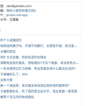
反馈：sein@jandan.com
投稿：
微信小程序煎蛋(扫码)
APP：
jandan.net/app
 公众号：王摸鱼
塘
 我的个人戒烟经历
*
有啥搞钱的路子吗，开源节流都行，主要是开源，刑法里的咱不做
女主播的热恋
 如何扩大交友圈，找到合适的女朋友
*
想请教有经验的蛋友，想给媳妇7夕买个跳蛋，有没有性价比高的推荐
 近一年总感觉记忆力很差，有没有蛋友有什么解决办法的？
侄子被骗彩礼了，30w
有没有大佬
 想换一个电饭煲，各位蛋友有自用比较好用的推荐吗？
 侄子被索要彩礼，听了我的意见后分手，现在表姐一家骂我
 求推荐个百元内的有线鼠标