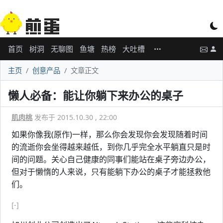
首页
树洞
无聊图
鱼塘
热榜
大吐槽
主页
创意产品
文章正文
懒人必备：能让你躺下来办公的桌子
肌肉桃
发布于 2015.10.30 , 22:00
如果你像我(原作)一样，那么你会发现你会发现随着时间
的流逝你会坐得越来越低，到你几乎完全水平躺直只是时
间的问题。关心自己健康的同事们能站在桌子旁边办公，
但对于懒惰的人来说，只有能躺下办公的桌子才能拯救他
们。
[-]