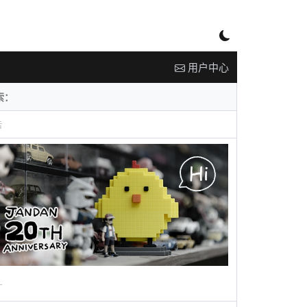
用户中心
告
广