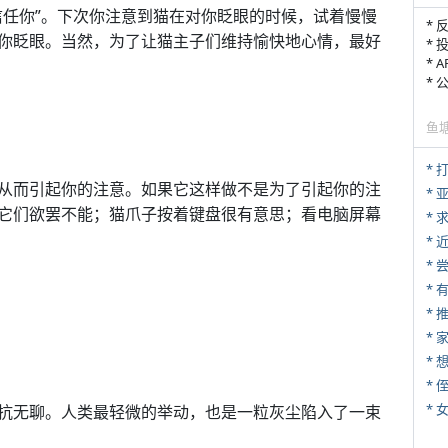
信任你”。下次你注意到猫在对你眨眼的时候，试着慢慢
* 
你眨眼。当然，为了让猫主子们维持愉快地心情，最好
* 
* 
*
鱼
* 
从而引起你的注意。如果它这样做不是为了引起你的注
*
它们欲罢不能；猫爪子按着键盘很有意思；看电脑屏幕
*
*
*
*
*
* 
*
抗无聊。人类最轻微的举动，也是一粒灰尘陷入了一束