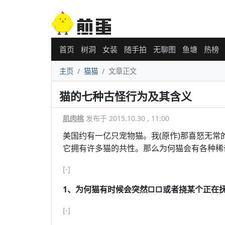
首页
树洞
女装
随手拍
无聊图
鱼塘
热榜
主页
猫猫
文章正文
猫的七种古怪行为及其含义
肌肉桃
发布于 2015.10.30 , 11:00
美国约有一亿只宠物猫。我(原作)那喜怒无
它拥有许多猫的共性。那么为何猫会有各种稀
[-]
1、为何猫有时候会突然□□或者挠某个正在
[-]