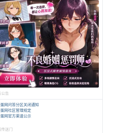
务公告
煎蛋网问答分区关闭通知
煎蛋网社区管理规定
煎蛋网官方渠道公示
蛋传送门