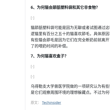
6、为何猫会舔舐塑料袋和其它非食物？
[-]
猫舔舐塑料袋可能是因为无聊或者试图通过这
逻猫里有百分之五十的猫喜欢舔毛，具体原因
有些猫会舔毛是因为它们在完全断奶前就离开
了的喂奶时间的补偿。
7、为何猫喜欢盒子？
[-]
[-]
乌得勒支大学兽医学院做的一项研究认为有些
是它们观察周围环境的理想躲藏点。不过为何
原文：
Techinsider