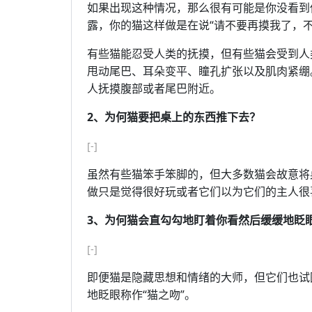
如果出现这种情况，那么很有可能是你没看到你的
露，你的猫这样做是在说“请不要再摸我了，不
有些猫能忍受人类的抚摸，但有些猫会受到人
甩动尾巴、耳朵变平、瞳孔扩张以及肌肉紧绷
人抚摸腹部或者尾巴附近。
2、为何猫要把桌上的东西推下去？
[-]
虽然有些猫笨手笨脚的，但大多数猫会故意将
做只是觉得很好玩或者它们以为它们的主人很
3、为何猫会直勾勾地盯着你看然后缓缓地眨
[-]
即便猫是隐藏思想和情绪的大师，但它们也试
地眨眼称作“猫之吻”。