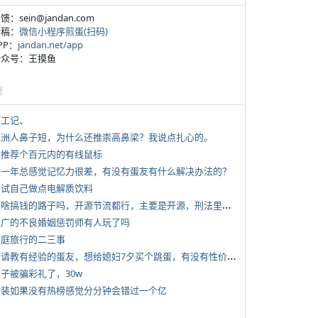
反馈：sein@jandan.com
投稿：
微信小程序煎蛋(扫码)
APP：
jandan.net/app
 公众号：王摸鱼
塘
打工记、
 亚洲人鼻子短，为什么还推崇高鼻梁？我说点扎心的。
 求推荐个百元内的有线鼠标
 近一年总感觉记忆力很差，有没有蛋友有什么解决办法的？
 尝试自己做点电解质饮料
*
有啥搞钱的路子吗，开源节流都行，主要是开源，刑法里的咱不做
 推广的不良婚姻惩罚师有人玩了吗
 家庭旅行的二三事
*
想请教有经验的蛋友，想给媳妇7夕买个跳蛋，有没有性价比高的推荐
侄子被骗彩礼了，30w
 女装如果没有热榜感觉分分钟会错过一个亿